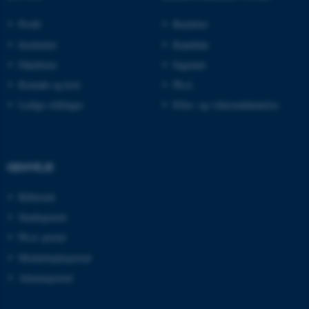
Navn
Udbyder / Domæne
Profil
Bachelor
be_typo_user
TYPO3 Association
Institutter
Kandidat
.au.dk
Fakulteter
Ingeniør
Kontakt og kort
Ph.d.
fe_typo_user
Typo3 Association
Ledige stillinger
Efter- og videreuddannelse
.au.dk
GENVEJE
Bibliotek
Studieportal
Ph.d.-portal
Medarbejderportal
Alumneportal
ASP.NET_SessionId
Microsoft Corporation
.au.dk