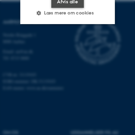
Afvis alle
Læs mere om cookies
AARHUS UNIVERSITET
Nordre Ringgade 1
Nødvendige
Statistiske
Marketing
8000 Aarhus
Funktionelle
Uklassificerede
Email: au@au.dk
Tlf: 8715 0000
Nødvendige cookies hjælper
CVR-nr: 31119103
med at gøre hjemmesiden
EORI-nummer: DK-31119103
brugbar ved at aktivere nogle
EAN-numre:
www.au.dk/eannumre
grundlæggende funktioner
som navigation mm.
Hjemmesiden kan ikke
fungerer uden disse cookies.
OM OS
UDDANNELSER PÅ AU