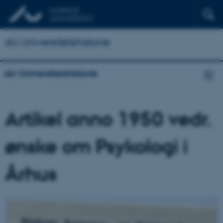
AU Universitetshistorie
AU Universitetshistorie
Artikel anno 1950 vedr.
ønske om Psykologi i
Århus