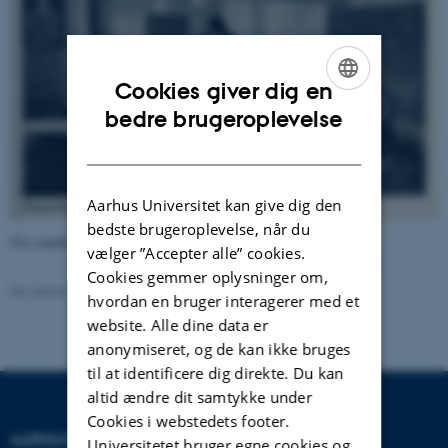
Cookies giver dig en
ENGLISH
bedre brugeroplevelse
DANISH
Aarhus Universitet kan give dig den
bedste brugeroplevelse, når du
Fra studenterhåndbogen 1970. (Ukendt fotograf).
vælger ”Accepter alle” cookies.
Cookies gemmer oplysninger om,
Revideret 24.11.2022
-
Hans Buhl
hvordan en bruger interagerer med et
website. Alle dine data er
anonymiseret, og de kan ikke bruges
til at identificere dig direkte. Du kan
altid ændre dit samtykke under
Cookies i webstedets footer.
AARHUS UNIVERSITET
Universitetet bruger egne cookies og