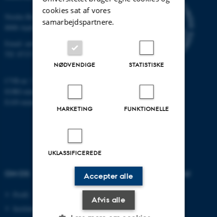
cookies sat af vores
Nordre Ringgade 1
samarbejdspartnere.
8000 Aarhus
Email: au@au.dk
Tlf: 8715 0000
NØDVENDIGE
STATISTISKE
CVR-nr: 31119103
EORI-nummer: DK-31119103
EAN-numre:
www.au.dk/eannumre
MARKETING
FUNKTIONELLE
UKLASSIFICEREDE
OM OS
UDDANNELSER PÅ AU
Accepter alle
Profil
Bachelor
Afvis alle
Institutter
Kandidat