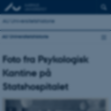
AU Universitetshistorie
AU Universitetshistorie
Foto fra Psykologisk
Kantine på
Statshospitalet