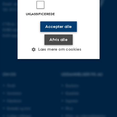
Email: au@au.dk
Tlf: 8715 0000
UKLASSIFICEREDE
CVR-nr: 31119103
Accepter alle
EORI-nummer: DK-31119103
EAN-numre:
www.au.dk/eannumre
Afvis alle
Læs mere om cookies
Nødvendige
Statistiske
Marketing
OM OS
UDDANNELSER PÅ AU
Funktionelle
Uklassificerede
Profil
Bachelor
Institutter
Kandidat
Nødvendige cookies hjælper
Fakulteter
Ingeniør
med at gøre hjemmesiden
Kontakt og kort
Ph.d.
brugbar ved at aktivere nogle
Ledige stillinger
Efter- og videreuddannelse