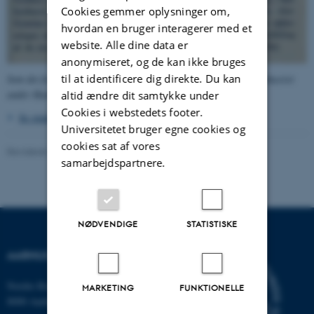
Cookies gemmer oplysninger om,
hvordan en bruger interagerer med et
website. Alle dine data er
anonymiseret, og de kan ikke bruges
til at identificere dig direkte. Du kan
Som det fremgår, var Psykologi i studenterhåndbogen fra 1968 placeret
under Humaniora.
altid ændre dit samtykke under
Cookies i webstedets footer.
Se studenterhåndbogens forside
.
Universitetet bruger egne cookies og
cookies sat af vores
Revideret 24.11.2022
-
Hans Buhl
samarbejdspartnere.
NØDVENDIGE
STATISTISKE
AARHUS UNIVERSITET
Nordre Ringgade 1
MARKETING
FUNKTIONELLE
8000 Aarhus