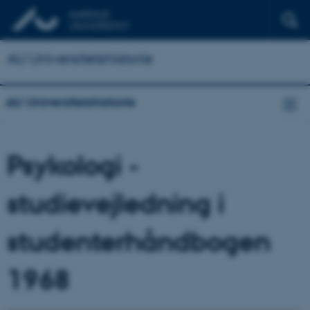
AU Universitetshistorie
AU Universitetshistorie
Psykologi -
studievejledning i
studenterhåndbogen
1968