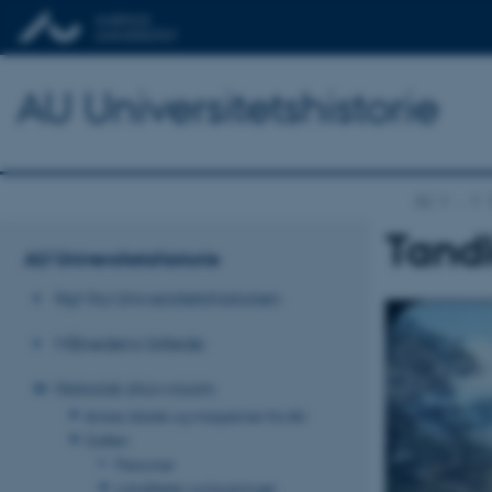
AU Universitetshistorie
AU
…
Tandl
AU Universitetshistorie
Nyt fra Universitetshistorien
Månedens billede
Historisk showroom
Aviser, blade og magasiner fra AU
Galleri
Personer
Lokaliteter og bygninger