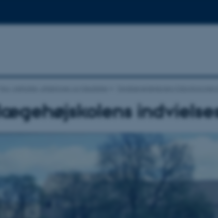
Fag, institutter, afdelinger og fakulteter
Tandlægehøjskolen/Odontologisk I
ægehøjskolens indvielse