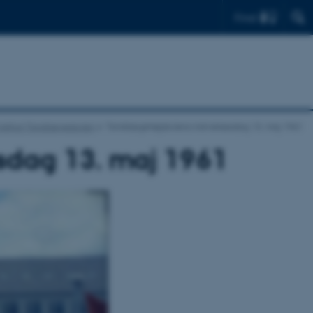
Find
nstitut/Tandlægeskolen
Tandlægehøjskolens indvielsesdag 13. maj 1961
sdag 13. maj 1961