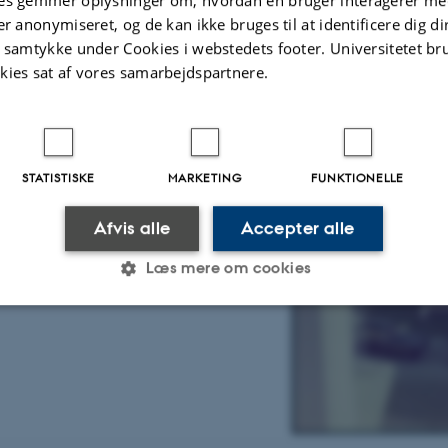
er anonymiseret, og de kan ikke bruges til at identificere dig d
t samtykke under Cookies i webstedets footer. Universitetet br
kies sat af vores samarbejdspartnere.
STATISTISKE
MARKETING
FUNKTIONELLE
 maj 1961. De kongelige ankommer. Amatørfotos hos
sk Udvalg. Klik og forstør.
Afvis alle
Accepter alle
Læs mere om cookies
Statistiske
Marketing
Funktionelle
es hjælper med at gøre hjemmesiden brugbar ved at aktiv