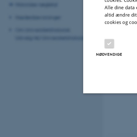
Historiske nøgletal
Alle dine data 
altid ændre di
Hædersbevisninger
cookies og coo
Om Universitetshistorisk
Udvalg/AU Universitetshistorie
NØDVENDIGE
Indvielsesdagen i
Universitetshistori
Nødvendige
Nødvendige cooki