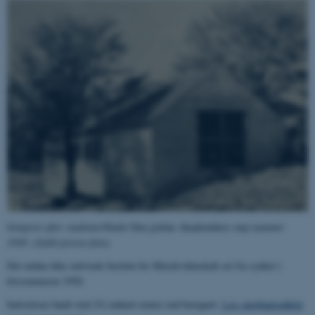
Gengivet efter studenterbladet
Den jydske Akademiker
s maj-nummer
1950. (Jydsk presse-foto).
Det endnu ikke indviede Institut for Musikvidenskab set fra sydøst i
forsommeren 1950.
Indvielsen fandt sted 2½ måned senere end beregnet.
Læs dagbladsudklip