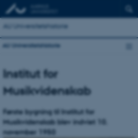
AU Universitetshistorie
AU Universitetshistorie
Institut for
Musikvidenskab
Første bygning til Institut for
Musikvidenskab blev indviet 10.
november 1950