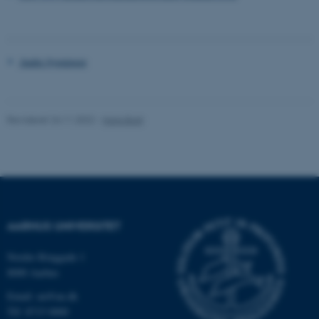
fe_typo_user
Typo3 Association
.au.dk
Andre bygninger
Revideret 24.11.2022
-
Hans Buhl
AARHUS UNIVERSITET
ASP.NET_SessionId
Microsoft Corporation
.au.dk
Nordre Ringgade 1
8000 Aarhus
Email: au@au.dk
Tlf: 8715 0000
JSESSIONID
Oracle Corporation