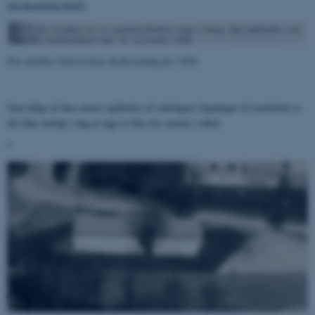
om årsagerne hertil
.
Fra Aarhus Universitets årsberetning for 1950.
Som følge af den senere opførelse af yderligere bygninger til instituttet er
det ikke muligt i dag at tage et foto fra samme vinkel.
*