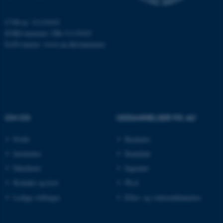
.au.dk
CVR-nr: 31119103
EORI-nummer: DK-31119103
EAN-numre:
www.au.dk/eannumre
ARRAffinity
Microsoft Corporation
.mitstudie.au.dk
esctx
Microsoft Corporation
.login.microsoftonline.com
OM OS
UDDANNELSER PÅ AU
fpc
Microsoft Corporation
login.microsoftonline.com
Profil
Bachelor
Institutter
Kandidat
__cf_bm
Cloudflare Inc.
.pure.au.dk
Fakulteter
Ingeniør
Kontakt og kort
Ph.d.
Ledige stillinger
Efter- og videreuddannelse
__cf_bm
Cloudflare Inc.
.linkedin.com