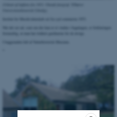
(Udsnit af luftfoto fra 1953. Ukendt fotograf. Tilhører
Universitetshistorisk Udvalg).
Institut for Musikvidenskab set fra syd sommeren 1953.
Når det ser ud, som om der kun er et vindue i bygningen, er forklaringen
formentlig, at man har trukket gardinerne for de øvrige.
I baggrunden lidt af Naturhistorisk Museum.
*