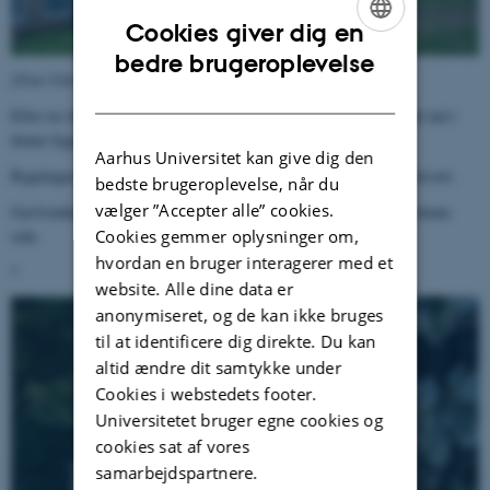
Cookies giver dig en
ENGLISH
bedre brugeroplevelse
(Foto Universitetshistorisk Udvalg 18. oktober 2010).
DANISH
Efter tre år i Hovedbygningen flyttede Institut for Musikvidenskab ind i
denne bygning i efteråret 1950.
Aarhus Universitet kan give dig den
Bygningen, der blev indviet 10. november 1950, er her set fra nord-øst.
bedste brugeroplevelse, når du
vælger ”Accepter alle” cookies.
Gavlvinduet er det samme som ses på 1950-fotografiet øverst på denne
Cookies gemmer oplysninger om,
side.
hvordan en bruger interagerer med et
*
website. Alle dine data er
anonymiseret, og de kan ikke bruges
til at identificere dig direkte. Du kan
altid ændre dit samtykke under
Cookies i webstedets footer.
Universitetet bruger egne cookies og
cookies sat af vores
samarbejdspartnere.