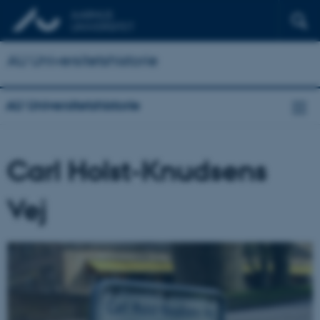
AU Universitetshistorie
AU Universitetshistorie
Carl Holst-Knudsens
Vej