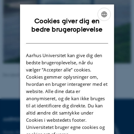
Cookies giver dig en
ENGLISH
bedre brugeroplevelse
DANISH
Aarhus Universitet kan give dig den
bedste brugeroplevelse, når du
vælger ”Accepter alle” cookies.
Revideret 24.11.2022
-
Hans Buhl
Cookies gemmer oplysninger om,
hvordan en bruger interagerer med et
website. Alle dine data er
anonymiseret, og de kan ikke bruges
til at identificere dig direkte. Du kan
altid ændre dit samtykke under
AARHUS UNIVERSITET
Cookies i webstedets footer.
Universitetet bruger egne cookies og
Nordre Ringgade 1