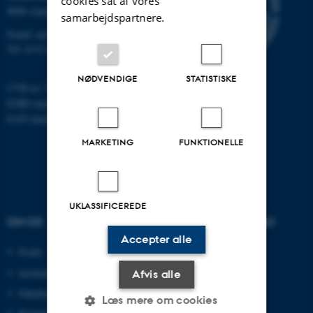
cookies sat af vores
8000 Aarhus
samarbejdspartnere.
Email: au@au.dk
Tlf: 8715 0000
NØDVENDIGE
STATISTISKE
CVR-nr: 31119103
EORI-nummer: DK-31119103
EAN-numre:
www.au.dk/eannumre
MARKETING
FUNKTIONELLE
UKLASSIFICEREDE
OM OS
UDDANNELSER PÅ AU
Accepter alle
Profil
Bachelor
Institutter
Kandidat
Afvis alle
Fakulteter
Ingeniør
Læs mere om cookies