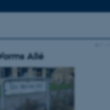
AU
…
Worms Allé