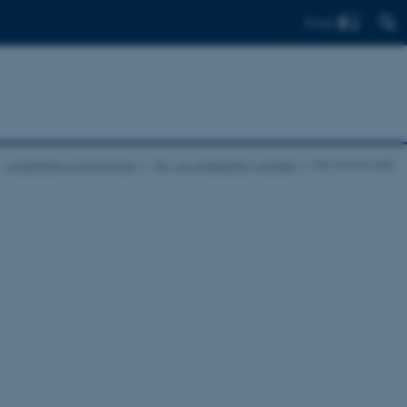
Find
Lokaliteter og bygninger
Vej- og gadeskilte i nutiden
Ole Worms Allé