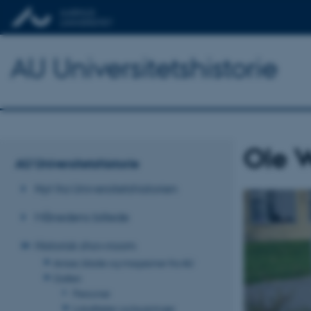
AU Universitetshistorie
Ole 
AU Universitetshistorie
Nyt fra Universitetshistorien
Månedens billede
Historisk showroom
Aviser, blade og magasiner fra AU
Galleri
Personer
Lokaliteter og bygninger