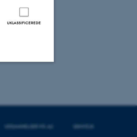
UKLASSIFICEREDE
Uklassificerede
ere nogle
rer uden disse
UDDANNELSER PÅ AU
GENVEJE