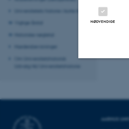
Universitetets historie i korte træk
NØDVENDIGE
Vigtige årstal
Historiske nøgletal
Hædersbevisninger
Om Universitetshistorisk
Udvalg/AU Universitetshistorie
Nødvendige
Nødvendige cooki
grundlæggende fu
cookies.
AARHUS UNI