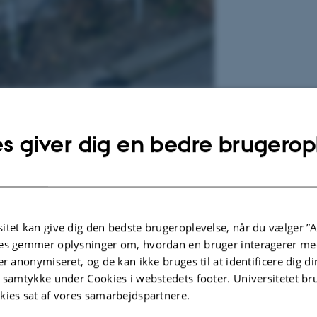
m og Ole Worms Allé i
Århus Leksikon
.
(Foto Universitetshistorisk Udvalg 2
s giver dig en bedre brugerop
.2022
-
Hans Buhl
itet kan give dig den bedste brugeroplevelse, når du vælger ”A
es gemmer oplysninger om, hvordan en bruger interagerer med
er anonymiseret, og de kan ikke bruges til at identificere dig d
t samtykke under Cookies i webstedets footer. Universitetet br
kies sat af vores samarbejdspartnere.