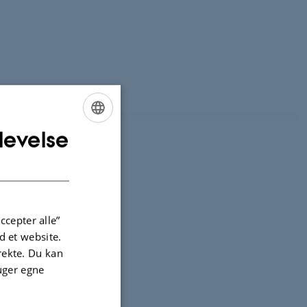
006).
levelse
ENGLISH
DANISH
ccepter alle”
 et website.
irekte. Du kan
uger egne