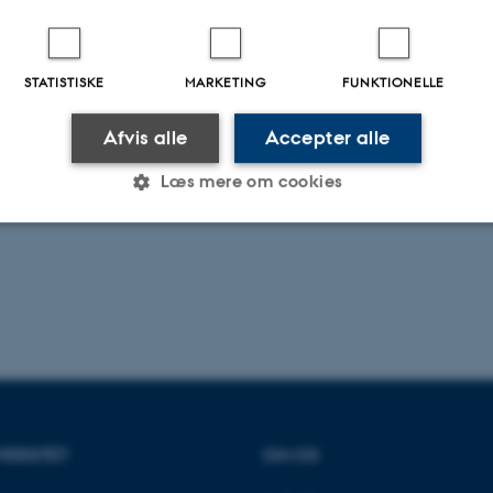
STATISTISKE
MARKETING
FUNKTIONELLE
Afvis alle
Accepter alle
Læs mere om cookies
Statistiske
Marketing
Funktionelle
es hjælper med at gøre hjemmesiden brugbar ved at aktiv
nktioner som navigation mm. Hjemmesiden kan ikke funge
VERSITET
OM OS