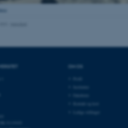
es hjælper med at gøre hjemmesiden brugbar ved at aktiv
berg
nktioner som navigation mm. Hjemmesiden kan ikke funge
.2022
-
Hans Buhl
Udbyder / Domæne
Udløb
Beskrivelse
30
Denne cookie sættes af
TYPO3 Association
minutter
TYPO3, og bruges til at 
.au.dk
session, når en backend-
TYPO3 eller Frontend.
VERSITET
OM OS
30
Dette cookienavn er fo
Typo3 Association
minutter
webindholdsstyringssyst
.au.dk
som en brugersessionside
 1
Profil
muligt at gemme bruger
tilfælde er det muligvis
Institutter
kan indstilles ved defau
dette kan forhindres af 
k
Fakulteter
de fleste tilfælde er det in
ødelagt i slutningen af 
Kontakt og kort
indeholder en tilfældig id
specifikke brugerdata.
Ledige stillinger
03
Session
Denne cookie er en purp
Microsoft Corporation
cookie, der bruges af hj
DK-31119103
.au.dk
i Microsoft .net- teknolo