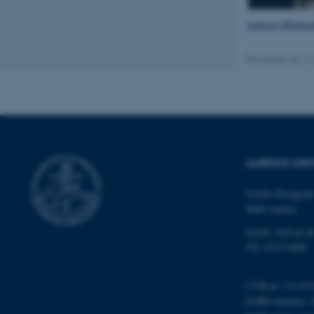
Nødvendige cooki
Andreas Blinken
grundlæggende fu
cookies.
Revideret 24.11
Navn
be_typo_user
AARHUS UNI
fe_typo_user
Nordre Ringgade
8000 Aarhus
Email: au@au.d
Tlf: 8715 0000
CVR-nr: 311191
ASP.NET_SessionId
EORI-nummer: 