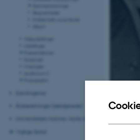
Sammenslutninger
Begivenheder
Emblematik og symboler
Album
Webudstillinger
Udstillinger
Præsentationer
Scriptoriet
Oversigter
Auditorium C
Podcastarkiv
Samlingerne
Cookie
Årsberetninger (detaljerede)
Universitetets historie i korte træk
Vigtige årstal