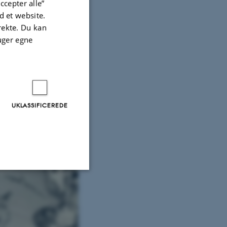
ccepter alle”
 et website.
irekte. Du kan
uger egne
UKLASSIFICEREDE
Uklassificerede