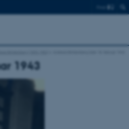
Find
eas Blinkenberg (1893-1982)
Andreas Blinkenberg taler 18. februar 1943
uar 1943