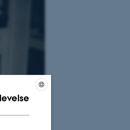
levelse
ENGLISH
DANISH