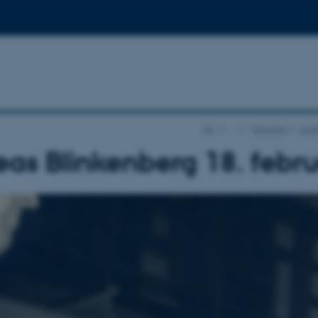
AU
…
Personer
Andr
as Blinkenberg 18. febr