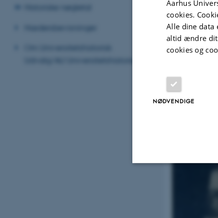
Aarhus Univers
Historiske nøgletal
cookies. Cooki
Alle dine data 
Hædersbevisninger
altid ændre di
Om Universitetshistorisk
cookies og coo
Udvalg/AU Universitetshistorie
NØDVENDIGE
Nødvendige