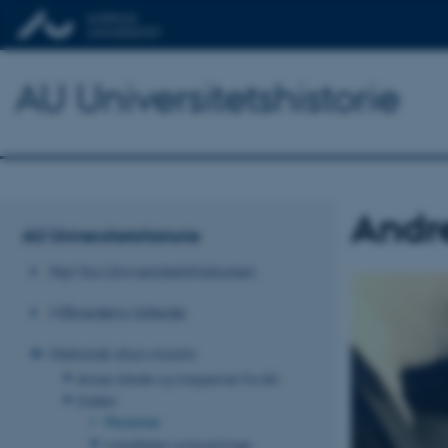
AU Universitetshistorie
Andre
AU Universitetshistorie
Nyt fra Universitetshistorien
Månedens billede
Historisk showroom
Aviser, blade og magasiner fra AU
Galleri
Personer
Lokaliteter og bygninger