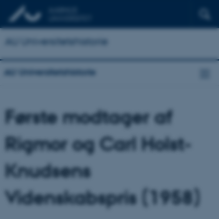
AU Universitetshistorie
AU Universitetshistorie
Første modtager af
Rigmor og Carl Holst-
Knudsens
Videnskabspris (1958)