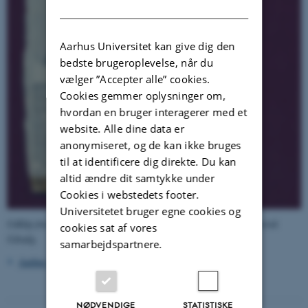
DANISH
Aarhus Universitet kan give dig den
bedste brugeroplevelse, når du
vælger ”Accepter alle” cookies.
Cookies gemmer oplysninger om,
hvordan en bruger interagerer med et
website. Alle dine data er
anonymiseret, og de kan ikke bruges
til at identificere dig direkte. Du kan
altid ændre dit samtykke under
Cookies i webstedets footer.
Universitetet bruger egne cookies og
Udklip fra uidentificeret dagblad. Scanning hos Universitetshistorisk
cookies sat af vores
Udvalg.
samarbejdspartnere.
Aarhus Universitets nekrolog over Johannes Sløk
NØDVENDIGE
STATISTISKE