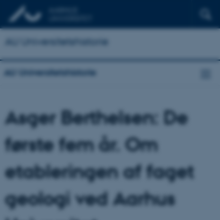
AU Universitetshistorie
AU Universitetshistorie
Asger Berthelsen: De
første fem år. Om
etableringen af faget
geologi ved Aarhus