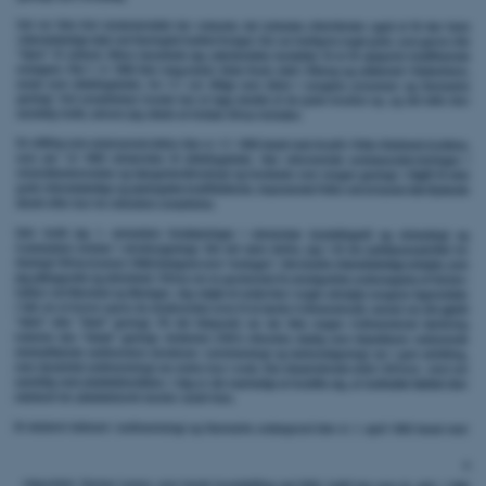
Navn
Udbyder / Domæne
be_typo_user
TYPO3 Association
.au.dk
fe_typo_user
Typo3 Association
.au.dk
ASP.NET_SessionId
Microsoft Corporation
.au.dk