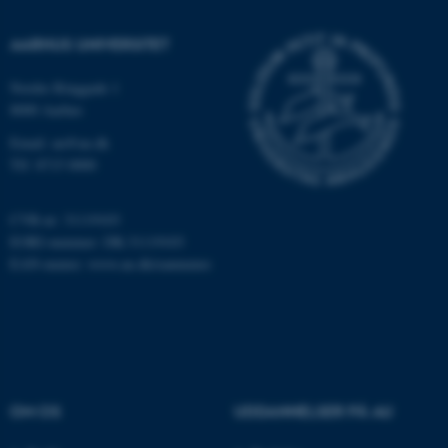
.www.linkedin.com
AARHUS UNIVERSITET
ASPSESSIONIDSQQCSQRC
webforms.au.dk
Nordre Ringgade 1
8000 Aarhus
Email: au@au.dk
Tlf: 8715 0000
CVR-nr: 31119103
EORI-nummer: DK-31119103
EAN-numre:
www.au.dk/eannumre
__RequestVerificationToken
Microsoft Corporation
forms.cloud.microsoft
OM OS
UDDANNELSER PÅ AU
ARRAffinitySameSite
Microsoft Corporation
.mitstudie.au.dk