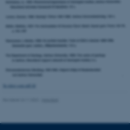
PHPSESSID
PHP.net
internationalstaff.app3.geckoboo
Se tekst som pdf-fil
ARRAffinity
Microsoft Corporation
.ofn.au.dk
Revideret 24.11.2022
-
Hans Buhl
JSESSIONID
Oracle Corporation