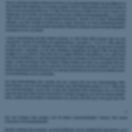
ARRAffinitySameSite
Microsoft Corporation
.docs.workzone.kmd.net
XSRF-TOKEN
event.au.dk
li_gc
LinkedIn Corporation
.linkedin.com
x-ms-gateway-slice
Microsoft Corporation
login.microsoftonline.com
CFTOKEN
Adobe Inc.
eddiprod.au.dk