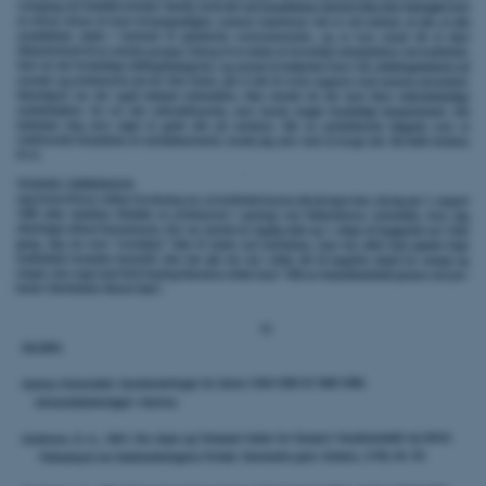
brwConsent
.airtable.com
CFTOKEN
Adobe Inc.
mit.au.dk
OptanonAlertBoxClosed
OneTrust LLC
.pure.au.dk