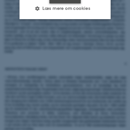
Læs mere om cookies
Nødvendige
Statistiske
Marketing
Funktionelle
Uklassificerede
Nødvendige cookies hjælper
med at gøre hjemmesiden
brugbar ved at aktivere nogle
grundlæggende funktioner
som navigation mm.
Hjemmesiden kan ikke
fungerer uden disse cookies.