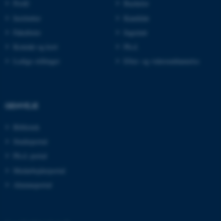
Profil
Bachelor
Institutter
Kandidat
Fakulteter
Ingeniør
ASPSESSIONIDQQGRARBC
www.isa.au.dk
Kontakt og kort
Ph.d.
Ledige stillinger
Efter- og videreuddannelse
GENVEJE
Bibliotek
Studieportal
CFID
Adobe Inc.
eddiprod.au.dk
Ph.d.-portal
Medarbejderportal
Alumneportal