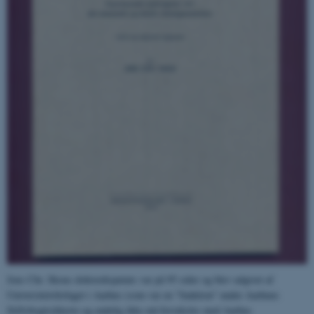
Jens Chr. Skous doktordisputats var på 95 sider og blev udgivet af
Universitetsforlaget i Aarhus (som var en "funktion" under Aarhuus
Stiftsbogtrykkerie og endelig ikke må forveksles med Aarhus