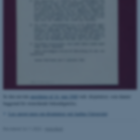
Nødvendige cookies hjælper
med at gøre hjemmesiden
brugbar ved at aktivere nogle
grundlæggende funktioner
som navigation mm.
Hjemmesiden kan ikke
fungerer uden disse cookies.
Navn
Udbyder / Domæne
be_typo_user
TYPO3 Association
Se den nævnte
anordning af 14. juni 1940
vedr. disputatser, som danner
.au.dk
baggrund for ovenstående bekendtgørelse.
Læs meget mere om disputatser ved Aarhus Universitet
fe_typo_user
Typo3 Association
.au.dk
Revideret 24.11.2022
-
Hans Buhl