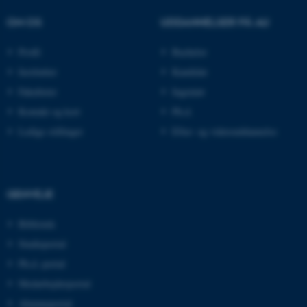
airtable.com
OM OS
UDDANNELSER PÅ AU
Profil
Bachelor
CFTOKEN
Institutter
Kandidat
Adobe Inc.
eddiprod.au.dk
Fakulteter
Ingeniør
Kontakt og kort
Ph.d.
Ledige stillinger
Efter- og videreuddannelse
GENVEJE
OptanonConsent
OneTrust LLC
Bibliotek
.pure.au.dk
Studieportal
Ph.d.-portal
Medarbejderportal
Alumneportal