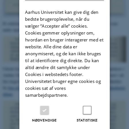
Aarhus Universitet kan give dig den
bedste brugeroplevelse, når du
Et rettelsesblad var det ret almindeligt at finde i såvel disputatser som
vælger ”Accepter alle” cookies.
andre opsatser eller afhandlinger.
Cookies gemmer oplysninger om,
hvordan en bruger interagerer med et
website. Alle dine data er
anonymiseret, og de kan ikke bruges
til at identificere dig direkte. Du kan
altid ændre dit samtykke under
Udsnit fra en oversigt over samtlige årets lægevidenskabelige disputatser i
Cookies i webstedets footer.
Aarhus Universitets Årsberetning 1954. Nævnte år blev der forsvaret i alt
Universitetet bruger egne cookies og
fire lægevidenskabelige disputatser ved Det lægevidenskabelige Fakultet.
Se
foto af doktoranden sammen med de officielle opponenter og fakultetets
cookies sat af vores
dekan
.
samarbejdspartnere.
NØDVENDIGE
STATISTISKE