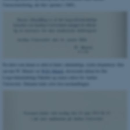
Universitetsforlag, der blev oprettet i 1985).
En tekst som denne er altid at finde i almindelige, trykte disputatser. Den
nævnte W. Munck var
Willy Munck
, daværende dekan for Det
Lægevidenskabelige Fakultet og senere rektor for Aarhus
Universitet. Dekanen leder selve forsvarshandlingen.