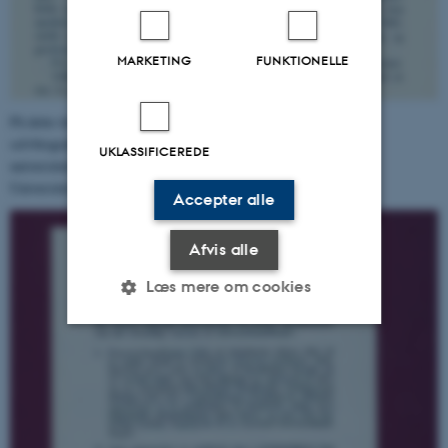
MARKETING
FUNKTIONELLE
På dette tidspunkt - og mange år længere frem - bragtes altid
selvbiografier af årets doktorer, de såkaldte doktorbiografier, i
UKLASSIFICEREDE
universitetets Årsberetning. Biografien her stammer fra Aarhus
Universitets Årsberetning 1954.
Accepter alle
Afvis alle
Læs mere om cookies
Nødvendige
Statistiske
Marketing
Funktionelle
Uklassificerede