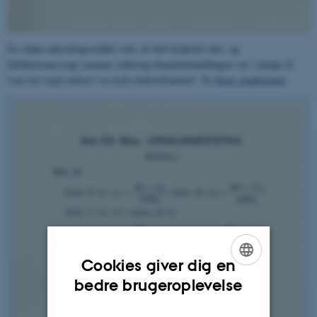
En sådan oplysningsseddel vedr. de helt konkrete tids- og
lokalitetsmæssige rammer omkring disputatshandlingen var i mange år
som fast regel indsat i en trykt doktordisputats. Se
Store Auditorium
.
Cookies giver dig en
ENGLISH
bedre brugeroplevelse
DANISH