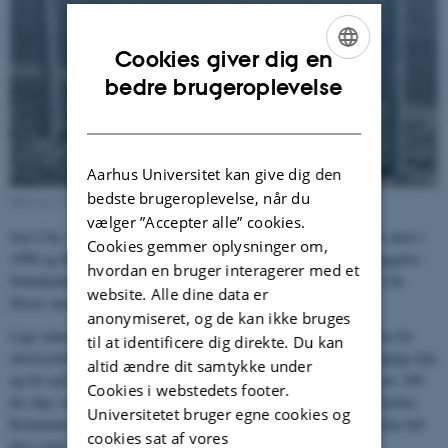
Cookies giver dig en
ENGLISH
bedre brugeroplevelse
DANISH
Aarhus Universitet kan give dig den
bedste brugeroplevelse, når du
Skilt nr. 3: Foto AU Universitetshistorie 12. marts 2018
vælger ”Accepter alle” cookies.
Jens Chr. Skous Vej blev navngivet, før hele vejen var anlagt. Det skete i
Cookies gemmer oplysninger om,
1998 og både vejnavnet og navnet på derværende universitetsbebyggelse -
hvordan en bruger interagerer med et
Nobelparken - der kun var påbegyndt, var en konsekvens af Jens Chr.
website. Alle dine data er
Skous modtagelse af Nobelprisen året forinden.
anonymiseret, og de kan ikke bruges
Lige siden vejskiltet blev sat op, har det været en kilde til irritation for
til at identificere dig direkte. Du kan
universitetshistorikeren, at vejskiltet har været behæftet med sproglige fejl,
altid ændre dit samtykke under
og for nylig rettede han derfor - med henvisning til Jens Chr. Skous 100-
Cookies i webstedets footer.
års dag i oktober 2018 - henvendelse til den relevante afdeling i Aarhus
Universitetet bruger egne cookies og
Kommune og opfordrede til, at man satte et nyt skilt op, hvor de fem fejl
cookies sat af vores
blev rettet.