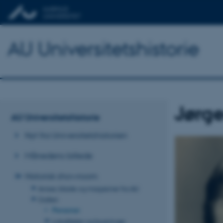
AU Universitetshistorie
Jørg
AU Universitetshistorie
Nyt fra Universitetshistorien
Månedens billede
Historisk showroom
Aviser, blade og magasiner fra AU
Galleri
Personer
Lokaliteter og bygninger