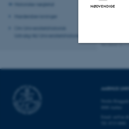
Historiske nøgletal
befandt han sig,
NØDVENDIGE
30. juni 1938, h
Hædersbevisninger
Læs meget m
Om Universitetshistorisk
Se den fælles 
Udvalg/AU Universitetshistorie
Revideret 24.11
Nødvendige
Nødvendige cooki
grundlæggende fu
AARHUS UNI
cookies.
Nordre Ringgade
8000 Aarhus
Email: au@au.d
Navn
Tlf: 8715 0000
be_typo_user