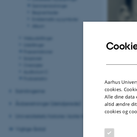
Sammenslutninger
Begivenheder
Emblematik og symboler
Album
Webudstillinger
Cookie
Udstillinger
Præsentationer
Scriptoriet
Oversigter
Auditorium C
Podcastarkiv
Aarhus Univers
cookies. Cooki
Samlingerne
Alle dine data 
Årsberetninger (detaljerede)
altid ændre di
cookies og coo
Universitetets historie i korte træk
Jørgen Lehmann. 
Vigtige årstal
Jørgen Lehmann b
fysiologi ved Lu