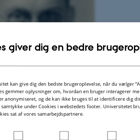
s giver dig en bedre brugerop
itet kan give dig den bedste brugeroplevelse, når du vælger ”A
es gemmer oplysninger om, hvordan en bruger interagerer med
er anonymiseret, og de kan ikke bruges til at identificere dig d
t samtykke under Cookies i webstedets footer. Universitetet br
kies sat af vores samarbejdspartnere.
(Billedet tilhører Universitetshistorisk Udvalg. Ukendt fotograf).
lev i 1937 ansat som første professor i biokemi ned Aarhus Universitet. Lehma
nds Universitet og i 1931 udnævnt til professor i fysiologi og biokemi samme s