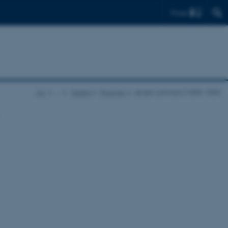
Find
AU
…
Galleri
Personer
Jørgen Lehmann (1898-1989)