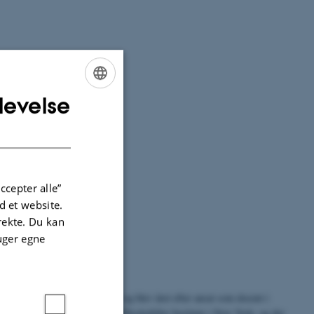
levelse
ENGLISH
DANISH
ccepter alle”
 et website.
irekte. Du kan
uger egne
nn var blevet med.dr. i 1929 og blev året efter ansat som docent i
ted. I 1935 blev han ansat ved Rockefeller Institute i New York, og der