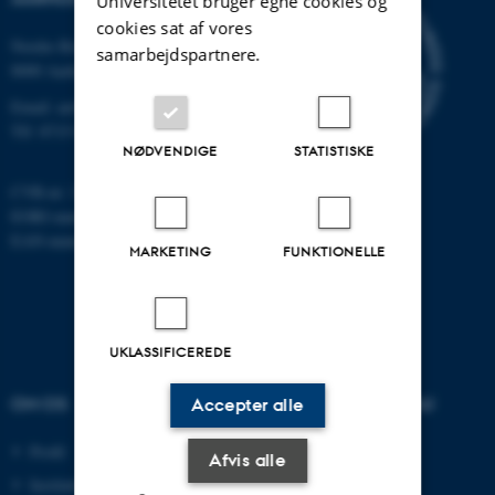
Universitetet bruger egne cookies og
cookies sat af vores
Nordre Ringgade 1
samarbejdspartnere.
8000 Aarhus
Email: au@au.dk
Tlf: 8715 0000
NØDVENDIGE
STATISTISKE
CVR-nr: 31119103
EORI-nummer: DK-31119103
EAN-numre:
www.au.dk/eannumre
MARKETING
FUNKTIONELLE
UKLASSIFICEREDE
OM OS
UDDANNELSER PÅ AU
Accepter alle
Profil
Bachelor
Afvis alle
Institutter
Kandidat