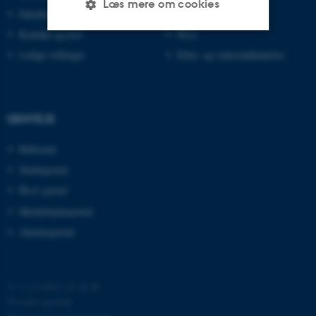
Læs mere om cookies
Fakulteter
Ingeniør
Kontakt og kort
Ph.d.
Ledige stillinger
Efter- og videreuddannelse
Nødvendige
Statistiske
Marketing
Funktionelle
Uklassificerede
GENVEJE
Nødvendige cookies hjælper
Bibliotek
med at gøre hjemmesiden
Studieportal
brugbar ved at aktivere nogle
Ph.d.-portal
grundlæggende funktioner
som navigation mm.
Medarbejderportal
Hjemmesiden kan ikke
Alumneportal
fungerer uden disse cookies.
©
—
Cookies på au.dk
Privatlivspolitik
Navn
Udbyder / Domæne