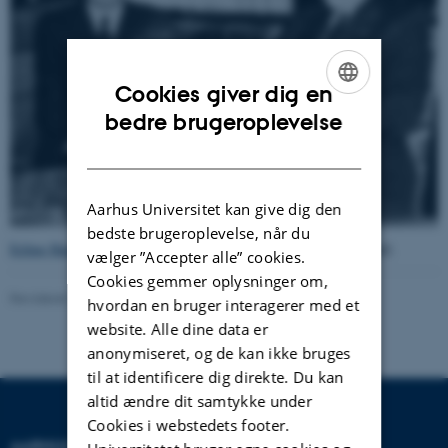
Cookies giver dig en
ENGLISH
bedre brugeroplevelse
DANISH
Aarhus Universitet kan give dig den
bedste brugeroplevelse, når du
Erling Hammershaimb
(tv.) og
Johannes Munck
(Ukendt fotograf).
vælger ”Accepter alle” cookies.
Cookies gemmer oplysninger om,
Revideret 24.11.2022
-
Hans Buhl
hvordan en bruger interagerer med et
website. Alle dine data er
anonymiseret, og de kan ikke bruges
til at identificere dig direkte. Du kan
altid ændre dit samtykke under
Cookies i webstedets footer.
AARHUS UNIVERSITET