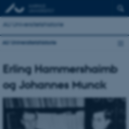
AU Universitetshistorie
AU Universitetshistorie
Erling Hammershaimb
og Johannes Munck