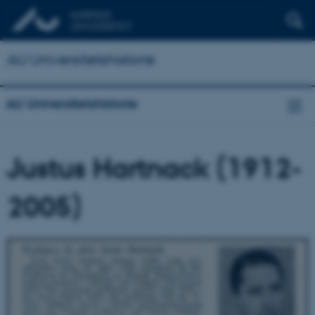
AU Universitetshistorie
AU Universitetshistorie
Justus Hartnack (1912-
2005)