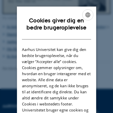
Fra studenterhåndbogen 1967.
Cookies giver dig en
ENGLISH
bedre brugeroplevelse
Se hele siden fra studenterhåndbogen 1967 (inklusive fagbeskrivelse)
>
DANISH
Dansk Biografisk Leksikon om Justus Hartnack
>
Aarhus Universitets nekrolog over Justus Hartnack
>
Om filosofikum ved Aarhus Universitet 1928-1971
>
Aarhus Universitet kan give dig den
bedste brugeroplevelse, når du
Se forside af Filosofiske problemer 2. udg. 1958
>
vælger ”Accepter alle” cookies.
Cookies gemmer oplysninger om,
Revideret 24.11.2022
-
Hans Buhl
hvordan en bruger interagerer med et
website. Alle dine data er
anonymiseret, og de kan ikke bruges
til at identificere dig direkte. Du kan
altid ændre dit samtykke under
Cookies i webstedets footer.
AARHUS UNIVERSITET
Universitetet bruger egne cookies og