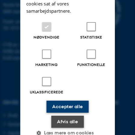
cookies sat af vores
Nordre Ringgade 1
samarbejdspartnere.
8000 Aarhus
Email: au@au.dk
Tlf: 8715 0000
NØDVENDIGE
STATISTISKE
CVR-nr: 31119103
EORI-nummer: DK-31119103
EAN-numre:
www.au.dk/eannumre
MARKETING
FUNKTIONELLE
UKLASSIFICEREDE
OM OS
UDDANNELSER PÅ AU
Accepter alle
Profil
Bachelor
Afvis alle
Institutter
Kandidat
Læs mere om cookies
Fakulteter
Ingeniør