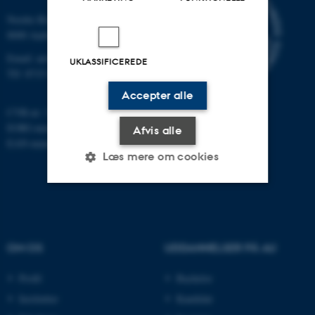
Nordre Ringgade 1
8000 Aarhus
Email: au@au.dk
UKLASSIFICEREDE
Tlf: 8715 0000
Accepter alle
CVR-nr: 31119103
EORI-nummer: DK-31119103
Afvis alle
EAN-numre:
www.au.dk/eannumre
Læs mere om cookies
Nødvendige
Statistiske
Marketing
Funktionelle
Uklassificerede
OM OS
UDDANNELSER PÅ AU
Profil
Bachelor
Nødvendige cookies hjælper
Institutter
Kandidat
med at gøre hjemmesiden