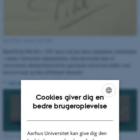
Kjeld Pihls signatur anno 1948.
Kjeld Elsøe Pihl blev i 1947 ansat som den første akademiske medarbejder
i Aarhus Universitets administration. (Den daværende leder af
universitetets administration havde også dyrket universitetsstudier, men
kun kortvarigt og uden afsluttende eksamen).
Læs Aarhus Universitets officielle nekrolog over Kjeld Pihl
>
Cookies giver dig en
ENGLISH
bedre brugeroplevelse
DANISH
Aarhus Universitet kan give dig den
Effekt i Universitetshistorisk Udvalgs skiltesamling.