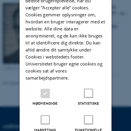
bedste brugeroplevelse, når du
Kjeld Pihl var blevet cand.mag.
vælger ”Accepter alle” cookies.
(dansk/historie) ved AU i 1939 - og i
Cookies gemmer oplysninger om,
øvrigt samme år gift med
hvordan en bruger interagerer med et
studiekammeraten
Eva Hemmer
website. Alle dine data er
Hansen
.
anonymiseret, og de kan ikke bruges
til at identificere dig direkte. Du kan
altid ændre dit samtykke under
Cookies i webstedets footer.
Universitetet bruger egne cookies og
Udklip fra uidentificeret dagblad.
cookies sat af vores
samarbejdspartnere.
Revideret 23.03.2026
-
Hans Buhl
NØDVENDIGE
STATISTISKE
AARHUS UNIVERSITET
MARKETING
FUNKTIONELLE