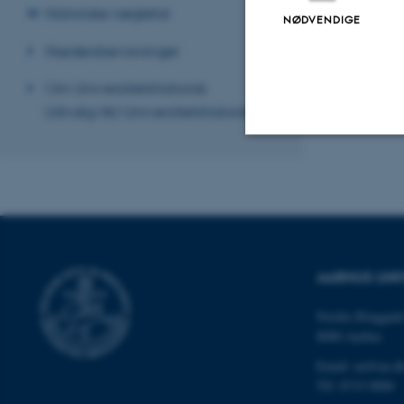
Revideret 24.11
Historiske nøgletal
NØDVENDIGE
Hædersbevisninger
Om Universitetshistorisk
Udvalg/AU Universitetshistorie
Nødvendige
Nødvendige cooki
grundlæggende fu
AARHUS UNI
cookies.
Nordre Ringgade
8000 Aarhus
Email: au@au.d
Navn
Tlf: 8715 0000
be_typo_user