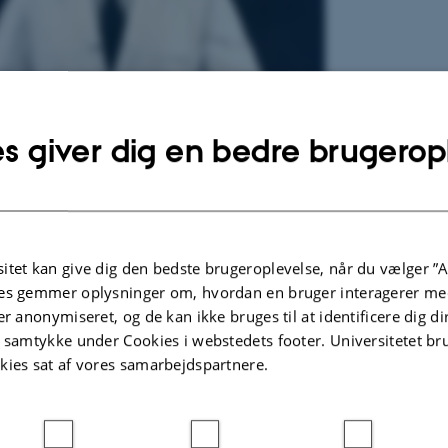
s giver dig en bedre brugerop
en ved katederet. (Billedet stammer formentlig fra begyndelsen af 1940'erne; i
itet kan give dig den bedste brugeroplevelse, når du vælger ”A
derst til højre på radiatoren hos kvindelig medicinstuderende
. Ukendt fotograf)
es gemmer oplysninger om, hvordan en bruger interagerer med
er anonymiseret, og de kan ikke bruges til at identificere dig d
ik sin uddannelse på Island, fungerede fra 1928 skiftevis i Reykjavik og Købe
t samtykke under Cookies i webstedets footer. Universitetet br
kies sat af vores samarbejdspartnere.
rus Einarson ved tavlen
>
etets nekrolog over Lárus Einarson
(pdf) >