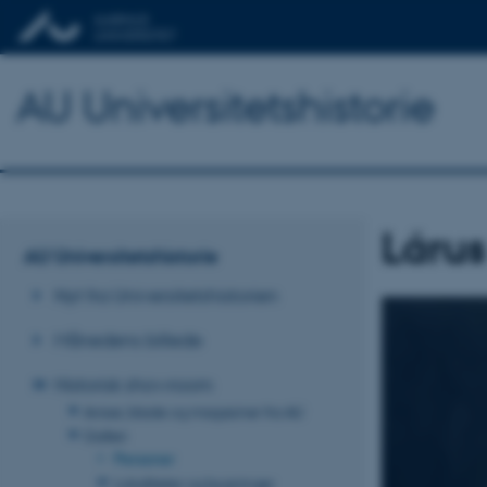
AU Universitetshistorie
Lárus
AU Universitetshistorie
Nyt fra Universitetshistorien
Månedens billede
Historisk showroom
Aviser, blade og magasiner fra AU
Galleri
Personer
Lokaliteter og bygninger