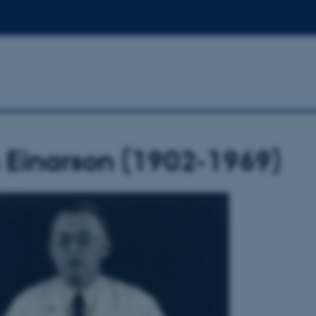
 Einarson (1902-1969)