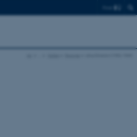
Find
AU
…
Galleri
Personer
Lárus Einarson (1902-1969)