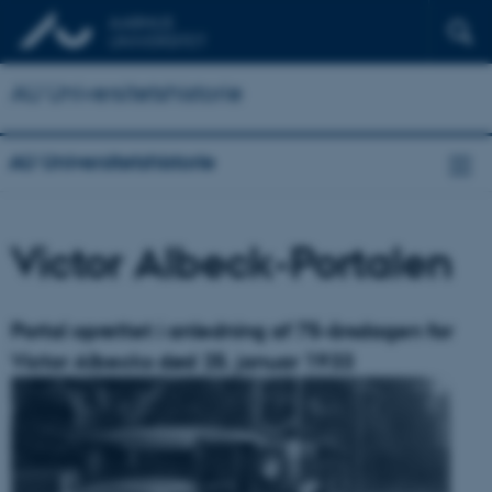
AU Universitetshistorie
AU Universitetshistorie
Victor Albeck-Portalen
Portal oprettet i anledning af 75-årsdagen for
Victor Albecks død 25. januar 1933