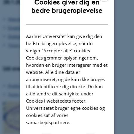
25.1.2008
Cookies giver dig en
ENGLISH
bedre brugeroplevelse
DANISH
Nekrologer over Victor Albeck samt reportager og mindetaler
Erindringer om Victor Albeck
Aarhus Universitet kan give dig den
Dedikationer til Victor Albeck
bedste brugeroplevelse, når du
Victor Albecks grav
vælger ”Accepter alle” cookies.
Cookies gemmer oplysninger om,
hvordan en bruger interagerer med et
Ud over nyhederne henvises til følgende
website. Alle dine data er
anonymiseret, og de kan ikke bruges
Profilside vedr. Victor Albeck
til at identificere dig direkte. Du kan
altid ændre dit samtykke under
Victor Albecks privatarkiv
Cookies i webstedets footer.
Universitetet bruger egne cookies og
cookies sat af vores
samarbejdspartnere.