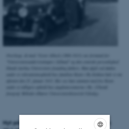
Overlæge, dr.med. Victor Albeck (1869-1933) var formand for
"Universitetsundervisningen i Jylland" og den centrale personlighed
blandt Aarhus Universitets founding fathers. Han afgik ved døden
under et rekreationsophold hos familien Skytte i Ry klokken halv ti om
aftenen den 25. januar 1933. Her ses han sammen med fru Skytte
under et tidligere ophold hos ungdomsvennerne i Ry. (Ukendt
fotograf. Billedet tilhører Universitetshistorisk Udvalg).
Nyt på hjemmesiden om Victor Albeck pr.