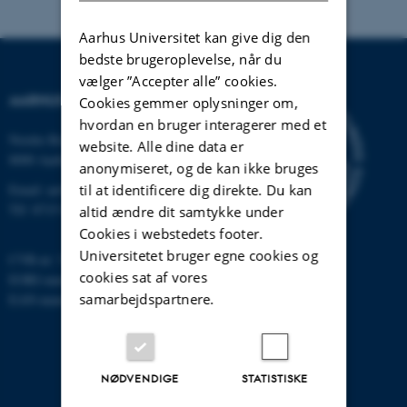
Aarhus Universitet kan give dig den
bedste brugeroplevelse, når du
vælger ”Accepter alle” cookies.
AARHUS UNIVERSITET
Cookies gemmer oplysninger om,
hvordan en bruger interagerer med et
Nordre Ringgade 1
website. Alle dine data er
8000 Aarhus
anonymiseret, og de kan ikke bruges
til at identificere dig direkte. Du kan
Email: au@au.dk
Tlf: 8715 0000
altid ændre dit samtykke under
Cookies i webstedets footer.
Universitetet bruger egne cookies og
CVR-nr: 31119103
cookies sat af vores
EORI-nummer: DK-31119103
samarbejdspartnere.
EAN-numre:
www.au.dk/eannumre
NØDVENDIGE
STATISTISKE