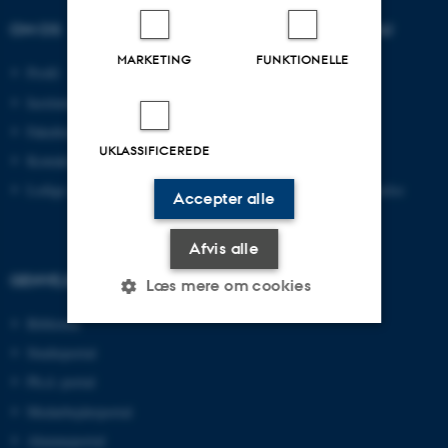
OM OS
UDDANNELSER PÅ AU
MARKETING
FUNKTIONELLE
Profil
Bachelor
Institutter
Kandidat
Fakulteter
Ingeniør
UKLASSIFICEREDE
Kontakt og kort
Ph.d.
Ledige stillinger
Efter- og videreuddannelse
Accepter alle
Afvis alle
GENVEJE
Læs mere om cookies
Bibliotek
Studieportal
Nødvendige
Statistiske
Marketing
Ph.d.-portal
Funktionelle
Uklassificerede
Medarbejderportal
Alumneportal