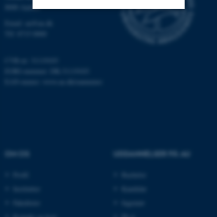
8000 Aarhus
Email: au@au.dk
Nødvendige
Statistiske
Marketing
Tlf: 8715 0000
Funktionelle
Uklassificerede
CVR-nr: 31119103
EORI-nummer: DK-31119103
EAN-numre:
www.au.dk/eannumre
Nødvendige cookies hjælper
med at gøre hjemmesiden
brugbar ved at aktivere nogle
grundlæggende funktioner
som navigation mm.
Hjemmesiden kan ikke
OM OS
UDDANNELSER PÅ AU
fungerer uden disse cookies.
Profil
Bachelor
Institutter
Kandidat
Navn
Udbyder / Domæne
Fakulteter
Ingeniør
be_typo_user
TYPO3 Association
Kontakt og kort
Ph.d.