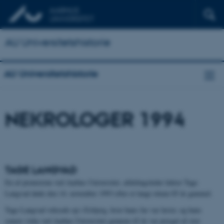
AU Universitetshistorie
AU Universitetshistorie
NEKROLOGER 1994
TAGE LANGVAD
En af pionererne ved Aarhus Universitet, afdelingsleder lektor Tage
Langvad døde den 14. november 1993 efter et langt otium 85 år gammel.
Tage Langvad voksede op i Esbjerg, hvor hans far var lærer, og hans
senere virke ved Aarhus Universitet gennem 42 år var præget af stor