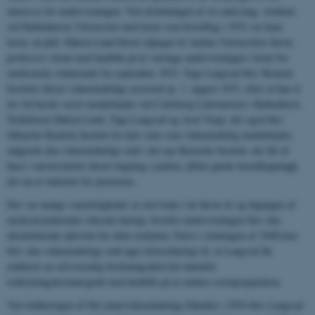
interesse for undervisningen. Ved afslutningen af sit cand.mag. studium
ved Københavns Universitet med kemi som hovedfag i 1932 var hans
lærer, dr.phil. Hakon Lund blevet udpeget til Aarhus Universitets første
professor i kemi med henblik på at varetage undervisningen i kemi for
medicinske studerende fra september 1933. Tage Langvad blev Kemisk
Instituts første videnskabelige assistent pr. 1. august 1933, efter at han et
års tid havde været medarbejder ved Carlsberg Laboratoriet i København.
Trekløveret Hakon Lund, Tage Langvad og Axel Voigt, der også blev
tilknyttet Kemisk Institut fra dets start som videnskabelig medarbejder,
udgjorde den videnskabelige stab i det nye Kemiske Institut, der fik til
huse i universitetets første bygning i parken, þDen gamle hovedbygningþ,
der nu er indrettet for juristerne.
Der var mange vanskeligheder at overvinde i de første år og tilgangen af
medicinstuderende voksede hurtigt, hvorfor undervisningen blev den
altomfattende aktivitet for dette trekløver, Først i slutningen af 1940'erne
blev den videnskabelige stab øget tilstrækkeligt til, at Langvad fik
etableret en selvstændig forskningsaktivitet indenfor
ionbytningskromatografi med henblik på at studere isotopseparation.
Ved etableringen af Det naturvidenskabelige Fakultet i 1954 blev Langvad