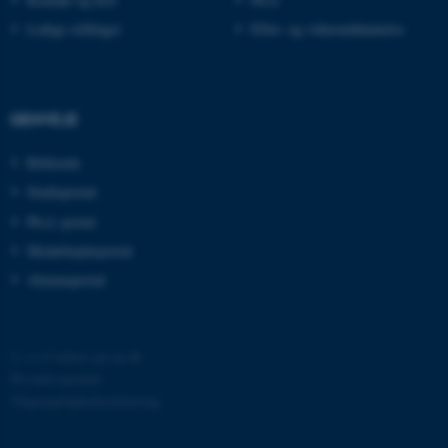
.au.dk
Ledige stillinger
Efter- og videreuddannelse
fe_typo_user
Typo3 Association
.au.dk
GENVEJE
Bibliotek
Studieportal
Ph.d.-portal
Medarbejderportal
Alumneportal
©
—
Cookies på au.dk
ASP.NET_SessionId
Microsoft Corporation
Privatlivspolitik
.au.dk
Tilgængelighedserklæring