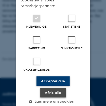
cookies sat af vores
42 år. Han fortsatte med at holde kontakt med det kemiske miljø på
samarbejdspartnere.
universitetet gennem sit arbejde for Jydsk Selskab for Fysik og Kemi, som
han var formand for flere gange, såvel før som efter pensioneringen. Han
deltog indtil en måned før sin død aktivt i dette selskabs møder og
dokumenterede herved en usvækket interesse for kemien og dens
NØDVENDIGE
STATISTISKE
anvendelser.
Torkild Andersen
MARKETING
FUNKTIONELLE
Revideret 24.11.2022
-
Hans Buhl
UKLASSIFICEREDE
Accepter alle
Afvis alle
AARHUS UNIVERSITET
Læs mere om cookies
Nordre Ringgade 1