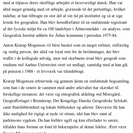
med at tilpasse deres skriftlige arbejder et læseværdigt dansk. Han var
altid meget grundig med sit arbejde, grænsede til det pertentlige, hvilket
indebar, at han tilbragte en stor del af sin tid på instituttet og så at sige
levede for geografien. Han blev hovedforfatter til en omfattende registrant
af det fysiske miljø for ca 100 landsbyer i Århusområdet - en analyse, som
Geografisk Institut udførte for Århus kommune i perioden 1975-84.
Anton Krarup Mogensen vil blive husket som en meget retlinet, stilfærdig
og venlig person, der altid var loyal over for de beslutninger, der blev
truffet i de kollegiale udvalg, men ved skæbnens ironi blev geografi som
studium ved Aarhus Universitet stort set nedlagt, samtidig med at han gik
på pension i 1988 - et livsværk var tilendebragt.
Krarup Mogensen erhvervede sig gennem årene en omfattende bogsamling,
som han i de senere år sammen med andre arkivalier har skænket til
forskellige instanser, det være sig etnografisk afdeling ved Moesgård,
Geografforlaget i Brenderup, Det Kongelige Danske Geografiske Selskab,
samt Statsbibliotektet og lokale biblioteker og arkiver. Desværre fik han
ikke mulighed for rigtigt at nyde sit otium, idet han blev ramt af
parkinsons sygdom. Da han forblev ugift og kun efterlader to søstre,
tilfalder hans formue en fond til bekæmpelse af denne lidelse. Æret være