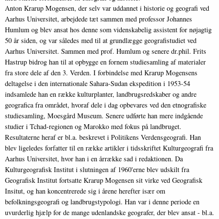
Anton Krarup Mogensen, der selv var uddannet i historie og geografi ved
Aarhus Universitet, arbejdede tæt sammen med professor Johannes
Humlum og blev ansat hos denne som videnskabelig assistent for nøjagtig
50 år siden, og var således med til at grundlægge geografistudiet ved
Aarhus Universitet. Sammen med prof. Humlum og senere dr.phil. Frits
Hastrup bidrog han til at opbygge en fornem studiesamling af materialer
fra store dele af den 3. Verden. I forbindelse med Krarup Mogensens
deltagelse i den internationale Sahara-Sudan ekspedition i 1953-54
indsamlede han en række kulturplanter, landbrugsredskaber og andre
geografica fra området, hvoraf dele i dag opbevares ved den etnografiske
studiesamling, Moesgård Museum. Senere udførte han mere indgående
studier i Tchad-regionen og Marokko med fokus på landbruget.
Resultaterne heraf er bl.a. beskrevet i Politikens Verdensgeografi. Han
blev ligeledes forfatter til en række artikler i tidsskriftet Kulturgeografi fra
Aarhus Universitet, hvor han i en årrække sad i redaktionen. Da
Kulturgeografisk Institut i slutningen af 1960'erne blev udskilt fra
Geografisk Institut fortsatte Krarup Mogensen sit virke ved Geografisk
Insitut, og han koncentrerede sig i årene herefter især om
befolkningsgeografi og landbrugstypologi. Han var i denne periode en
uvurderlig hjælp for de mange udenlandske geografer, der blev ansat - bl.a.