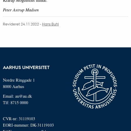
Krarup Mogensens minde.
Peter Astrup Madsen
Revideret 24.11.2022
-
Hans Buhl
AARHUS UNIVERSITET
Nordre Ringgade 1
8000 Aarhus
Email: au@au.dk
Tlf: 8715 0000
CVR-nr: 31119103
EORI-nummer: DK-31119103