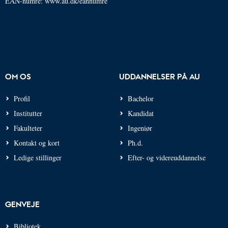
EAN-numre:
www.au.dk/eannumre
OM OS
UDDANNELSER PÅ AU
Profil
Bachelor
Institutter
Kandidat
Fakulteter
Ingeniør
Kontakt og kort
Ph.d.
Ledige stillinger
Efter- og videreuddannelse
GENVEJE
Bibliotek