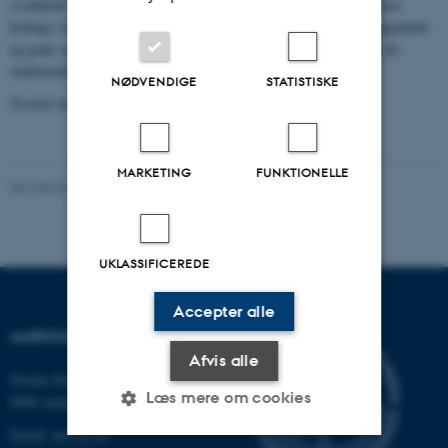
svækkede ham meget de sidste år. Som Gunnar Sørensens nærmeste
kollega i de unge år vil jeg altid mindes ham for hans faglige engagement
og gode samarbejdsevne, hans venlighed og hjælpsomhed overfor de
studerende og det altid gode humør.
NØDVENDIGE
STATISTISKE
Torkild Andersen
MARKETING
FUNKTIONELLE
Revideret 24.11.2022
-
Hans Buhl
UKLASSIFICEREDE
Accepter alle
AARHUS UNIVERSITET
Afvis alle
Nordre Ringgade 1
Læs mere om cookies
8000 Aarhus
Email: au@au.dk