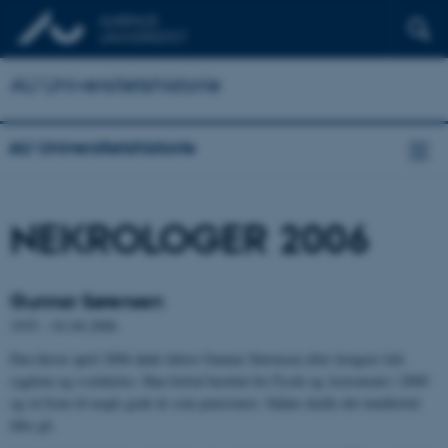
AU Universitetshistorie
AU Universitetshistorie
NEKROLOGER 2006
Gunnar Sørensen
1935 – 01.04.2006
Den første april 2006 døde lektor Gunnar Sørensen efter længere tids
sygdom og svækkelse. Han forlod Institut for Fysik og Astronomi i 2000
og så frem til nogle gode år som pensionist. Sådan skulle det imidlertid
ikke gå.