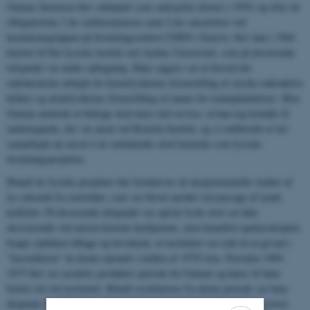
Gunnar Sørensen blev uddannet som cand.polyt.(kemi) i 1959, og efter de
obligatoriske 2 års militærtjeneste samt 2-års ansættelse ved
kernekemigruppen på forskningscentret CERN i Geneve, blev han i 1964
knyttet til Det fysiske institut ved Aarhus Universitet, som på daværende
tidspunkt var under opbygning. Hans opgave var at forestå det
radiokemiske arbejde for kernefysikerne (fremstilling af stærke radioaktive
kilder) og atomfysikerne (fremstilling af emner for ionimplantation). Men
Gunnar ønskede at bidrage med mere end service, så han tog kontakt til
undertegnede, der var ansat ved Kemisk Institut, og vi etablerede et tæt
samarbejde de næste ti år omfattende såvel kemiske som fysiske
forskningsprojekter.
Blandt de fysiske projekter bør fremhæves de eksperimentelle studier af
lys udsendt fra ionstråler, som var blevet anslået ved passage af tynde
kulfolier. På daværende tidspunkt var optisk fysik stort set ikke
eksisterende ved universiteterne herhjemme, men beamfoil-spektroskopien
bragte optikken tilbage og bevirkede, at instituttet var rede til at gå ind i
”laseralderen” da denne oprandt i midten af 1970’erne. Perioden 1969-
1975 blev en særdeles produktiv periode for Gunnar og hører til hans
bedste tid ved instituttet. Blandt resultaterne fra denne periode var hans
disputats fra 1973 (Experimental Studies of Atomic Transitions), hvori