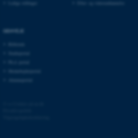
Ledige stillinger
Efter- og videreuddannelse
fe_typo_user
Typo3 Association
.au.dk
GENVEJE
Bibliotek
Studieportal
Ph.d.-portal
Medarbejderportal
Alumneportal
©
—
Cookies på au.dk
Privatlivspolitik
ASP.NET_SessionId
Microsoft Corporation
.au.dk
Tilgængelighedserklæring
285295 / i40