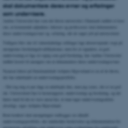
skal dokumentere deres evner og erfaringer
som undervisere.
Aarhus Universitet har som det første universitet i Danmark indført et krav
om, at kommende adjunkter, lektorer og professorer skal dokumentere
deres undervisningsevner og -erfaring, når de søger job på universitetet.
Tidligere blev der til videnskabelige stillinger lagt altovervejende vægt på
ansøgernes forskningskvalifikationer, men for at signalere, at god
undervisning er lige så vigtig som god forskning, har Aarhus Universitet
indført kravet til ansøgere om at dokumentere deres undervisningsevner.
Nyansat lektor på Statskundskab Asbjørn Skjæveland er en af de første,
der har udarbejdet en undervisningsportfolio.
– Det tog mig et par dage at udarbejde den, men jeg synes, det er en god
ide. Universitetet har to kerneopgaver, undervisning og forskning, og det
hører med til det at være ansat her, at man tager undervisningsdelen
alvorligt, siger Asbjørn Skjæveland.
Rent konkret skal ansøgningen vedlægges en såkaldt
undervisningsportfolio, der indeholder beskrivelse og dokumentation for
ansøgerens udvikling som underviser samt evalueringer fra studerende,