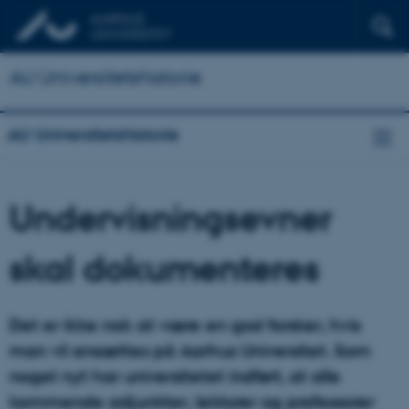
AU Universitetshistorie
AU Universitetshistorie
Undervisningsevner
skal dokumenteres
Det er ikke nok at være en god forsker, hvis
man vil ansættes på Aarhus Universitet. Som
noget nyt har universitetet indført, at alle
kommende adjunkter, lektorer og professorer