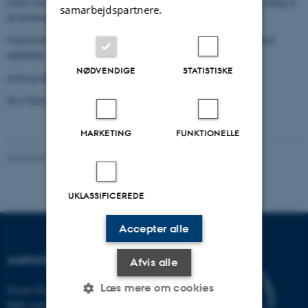
evner som underviser. Men igen, det er helt i orden, fordi undervisning er
samarbejdspartnere.
en kerneopgave, siger Asbjørn Skjæveland.
Universitetets retningslinjer for, hvad en undervisningsportfolio skal
indeholde, kan læses på
NØDVENDIGE
STATISTISKE
www.au.dk/da/politik/portfolio
Sys Christina Vestergaard /
scv@adm.au.dk
MARKETING
FUNKTIONELLE
Revideret 24.11.2022
-
Hans Buhl
UKLASSIFICEREDE
Accepter alle
AARHUS UNIVERSITET
Afvis alle
Læs mere om cookies
Nordre Ringgade 1
8000 Aarhus