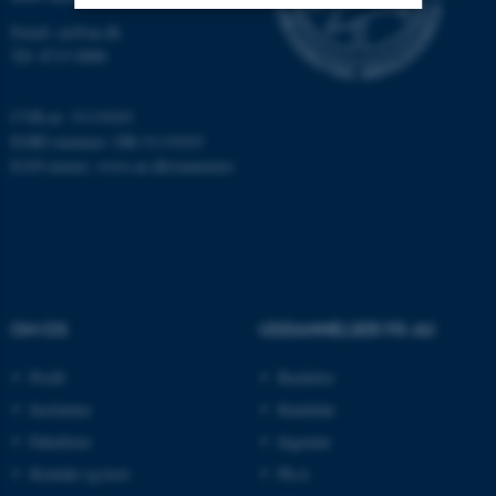
Email: au@au.dk
Nødvendige
Statistiske
Marketing
Tlf: 8715 0000
Funktionelle
Uklassificerede
CVR-nr: 31119103
EORI-nummer: DK-31119103
EAN-numre:
www.au.dk/eannumre
Nødvendige cookies hjælper
med at gøre hjemmesiden
brugbar ved at aktivere nogle
grundlæggende funktioner
som navigation mm.
Hjemmesiden kan ikke
OM OS
UDDANNELSER PÅ AU
fungerer uden disse cookies.
Profil
Bachelor
Institutter
Kandidat
Navn
Udbyder / Domæne
Fakulteter
Ingeniør
be_typo_user
Kontakt og kort
Ph.d.
TYPO3 Association
.au.dk