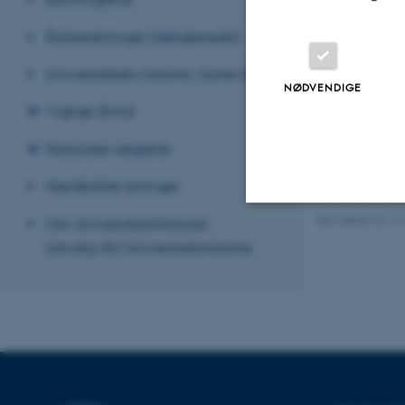
studerende.
Årsberetninger (detaljerede)
Gruppe- og proje
idealmodellen – 
Universitetets historie i korte træk
universiteter. Me
NØDVENDIGE
– Projekt- og gru
Vigtige årstal
Men det kan ikke
har i Aalborg og
Historiske nøgletal
Hans Plauborg /
Hædersbevisninger
Revideret 24.11
Om Universitetshistorisk
Nødvendige
Udvalg/AU Universitetshistorie
Nødvendige cooki
grundlæggende fu
cookies.