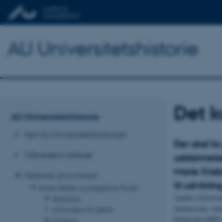
AU Universitetshistorie
Det k
AU Universitetshistorie
Nyt fra Universitetshistorien
Der skal to
Månedens billede
uddannelse
Marie Krist
Historisk showroom
til udvikli
Aviser, blade og magasiner fra AU
Aarhus Universit
AUgustus
laurbærrene, men
information & debat
Fællesråd (DSF) 
Campus