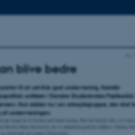
AU
an blive bedre
 parter til at udvikle god undervisning, fastslår
spolitisk ordfører i Danske Studerendes Fællesråd,
ensen. Hun sidder nu i en arbejdsgruppe, der skal l
ng af undervisningen.
et gør meget for at fremme god undervisning. Men det betyder ikke, at vi kan 
er Kirsten Marie Kristensen, der er uddannelsespolitisk ordfører i Danske St
og studerende ved Aarhus Universitetet.