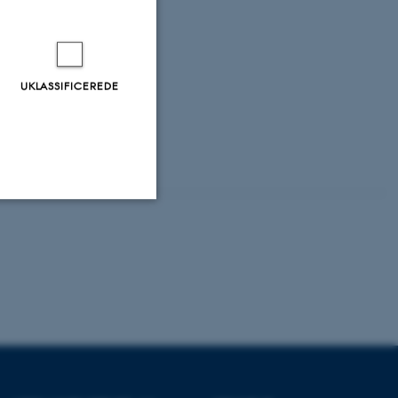
trukket frem som
e “gamle”
UKLASSIFICEREDE
holdt i gang.
ejde end dem, de
tuderer.
Uklassificerede
ere nogle
rer uden disse