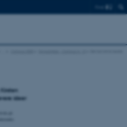
Find
…
Campus 2005
Temaartikler - Campus nr. 13
Det kan blive bedre
 Kirsten
evere ideer
hvile på
uderendes