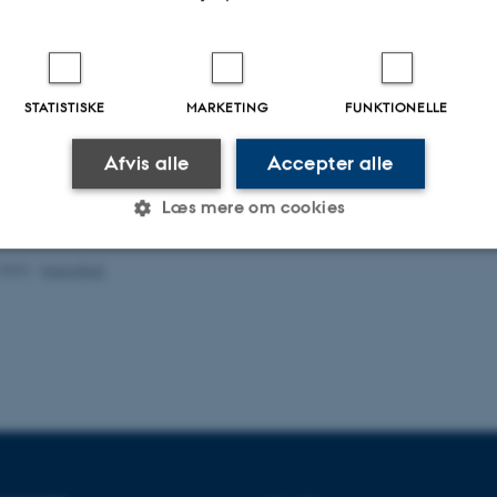
ktarbejde, som det foregår på Aalborg Universitet og på RUC, er flere gange 
ikke mindst fordi de to universiteter har højere gennemførelsesprocenter end d
n Kirsten Marie Kristensen mener, det er for forenklet.
STATISTISKE
MARKETING
FUNKTIONELLE
ppearbejde er vigtigt, bl.a. fordi det er en undervisningsform, hvor man bliver 
 stå alene. Desuden findes der mange andre former for projekt- og gruppearb
Afvis alle
Accepter alle
 Roskilde. For eksempel på Informationsvidenskab her i Århus, hvor jeg selv s
Læs mere om cookies
hhp@adm.au.dk
.2022
-
Hans Buhl
Statistiske
Marketing
Funktionelle
es hjælper med at gøre hjemmesiden brugbar ved at aktiv
nktioner som navigation mm. Hjemmesiden kan ikke funge