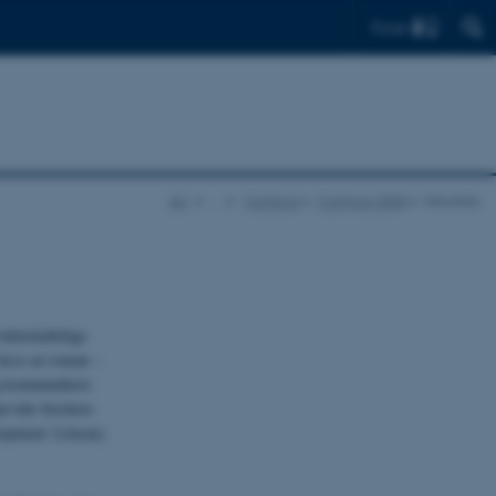
Find
AU
…
Campus
Campus 2008
Heureka
videnskabelige
 læse en roman –
 og kommunikere
ævder forskere
opment: Literary