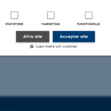
af urimelig moderlig kærlighed.”
llem svigermor og svigerdatter udspringer ofte af uopfyldte forventninger og f
der – mødre, hustruer – opfører sig, siger Terri Apter, der om kort tid udgiver s
you want from me?
STATISTISKE
MARKETING
FUNKTIONELLE
af kvinderne i undersøgelsen siger, at de har visse problemer med forholdet til
datter, men kun 15 procent af svigersøn/svigermor-forholdene opfattes som pr
Afvis alle
Accepter alle
.2022
-
Hans Buhl
Læs mere om cookies
Statistiske
Marketing
Funktionelle
es hjælper med at gøre hjemmesiden brugbar ved at aktiv
nktioner som navigation mm. Hjemmesiden kan ikke funge