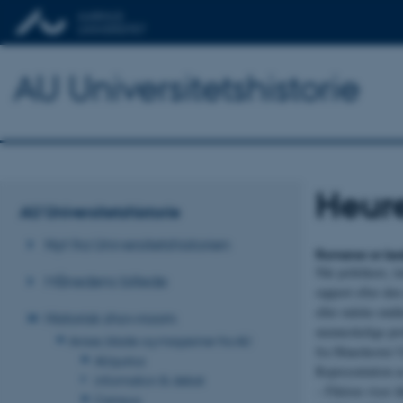
AU Universitetshistorie
Heur
AU Universitetshistorie
Nyt fra Universitetshistorien
Romaner er beds
Når politikere, 
Månedens billede
rapport efter de
eller måske endd
Historisk showroom
menneskelige pro
Aviser, blade og magasiner fra AU
fra Manchester U
AUgustus
Representation a
information & debat
– Fiktion viser i
Campus