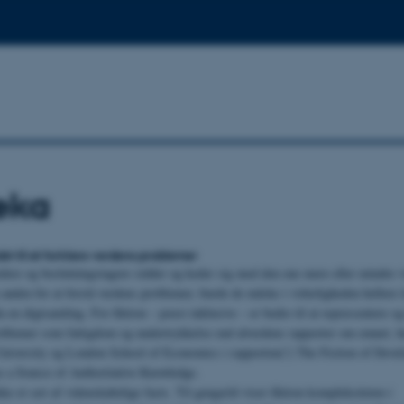
eka
t til at forklare verdens problemer
ledere og beslutningstagere sidder og keder sig med den ene mere eller mindre 
n anden for at forstå verdens problemer, burde de måske i virkeligheden hellere
a en digtsamling. For fiktion – poesi inklusive – er bedre til at repræsentere
blemer som fattigdom og undertrykkelse end alverdens rapporter om emnet, h
niversity og London School of Economics i rapporten(!) The Fiction of Devel
s a Source of Authoritative Knowledge.
kke et sæt af videnskabelige facts. Til gengæld viser fiktion kompleksiteten i