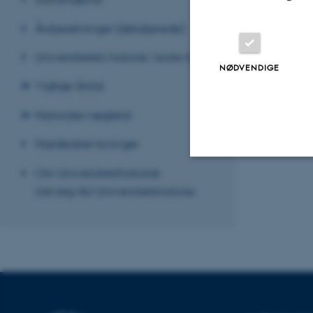
svigermor lider 
– En konflikt me
Årsberetninger (detaljerede)
for, hvordan kvin
bogen What do 
Universitetets historie i korte træk
NØDVENDIGE
I alt 75 procent 
svigermor/sviger
Vigtige årstal
Historiske nøgletal
Revideret 24.11
Hædersbevisninger
Om Universitetshistorisk
Nødvendige
Udvalg/AU Universitetshistorie
Nødvendige cooki
grundlæggende fu
cookies.