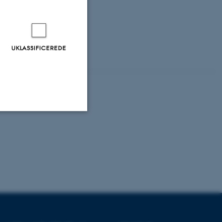
orskellige normer
ine resultater i
UKLASSIFICEREDE
oblematiske.
Uklassificerede
ere nogle
rer uden disse