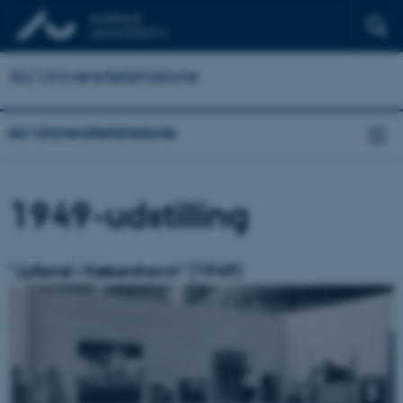
AU Universitetshistorie
AU Universitetshistorie
1949-udstilling
"Jylland i København"
(1949)