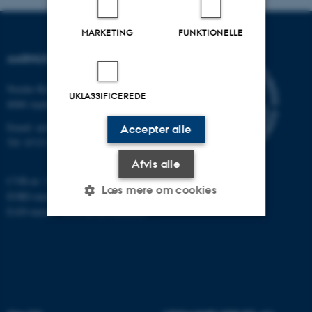
MARKETING
FUNKTIONELLE
AARHUS UNIVERSITET
Nordre Ringgade 1
UKLASSIFICEREDE
8000 Aarhus
Email: au@au.dk
Accepter alle
Tlf: 8715 0000
Afvis alle
CVR-nr: 31119103
Læs mere om cookies
EORI-nummer: DK-31119103
EAN-numre:
www.au.dk/eannumre
Nødvendige
Statistiske
Marketing
Funktionelle
Uklassificerede