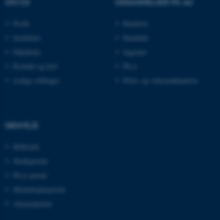
OM OS
UDDANNELSER PÅ AU
Nødvendige cookies hjælper
med at gøre hjemmesiden
Profil
Bachelor
brugbar ved at aktivere nogle
Institutter
Kandidat
grundlæggende funktioner
Fakulteter
Ingeniør
som navigation mm.
Kontakt og kort
Ph.d.
Hjemmesiden kan ikke
Ledige stillinger
Efter- og videreuddannelse
fungerer uden disse cookies.
Navn
Udbyder / Domæne
GENVEJE
be_typo_user
TYPO3 Association
.au.dk
Bibliotek
Studieportal
Ph.d.-portal
fe_typo_user
Typo3 Association
Medarbejderportal
.au.dk
Alumneportal