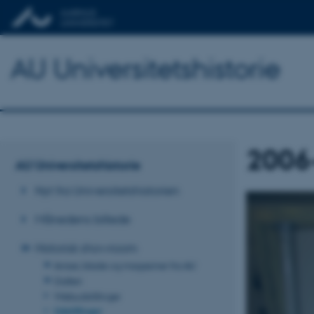
AU Universitetshistorie
2006-
AU Universitetshistorie
Nyt fra Universitetshistorien
Månedens billede
Historisk showroom
Aviser, blade og magasiner fra AU
Galleri
Webudstillinger
Udstillinger