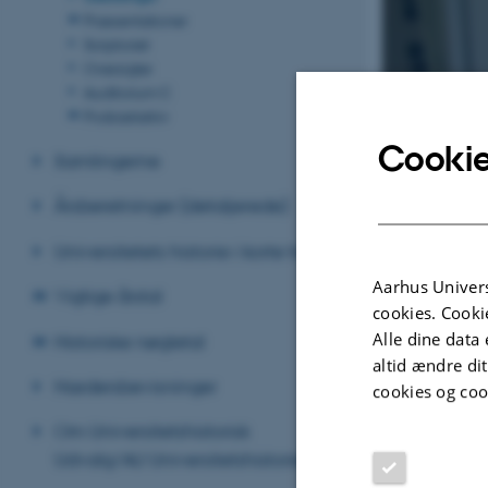
Præsentationer
Scriptoriet
Oversigter
Auditorium C
Podcastarkiv
Cookie
Samlingerne
Årsberetninger (detaljerede)
Universitetets historie i korte træk
Aarhus Univers
Vigtige årstal
cookies. Cooki
Alle dine data 
Historiske nøgletal
altid ændre di
Hædersbevisninger
cookies og coo
Om Universitetshistorisk
Udvalg/AU Universitetshistorie