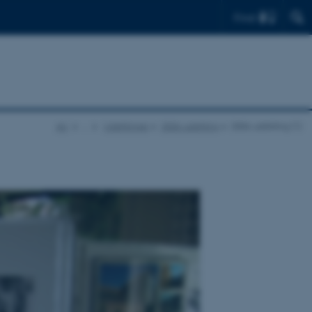
Find
AU
…
Udstillinger
2006-udstilling
2006-udstilling (1)