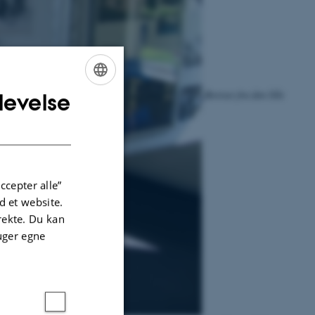
Bortset fra den lille
levelse
ENGLISH
DANISH
ccepter alle”
 et website.
irekte. Du kan
uger egne