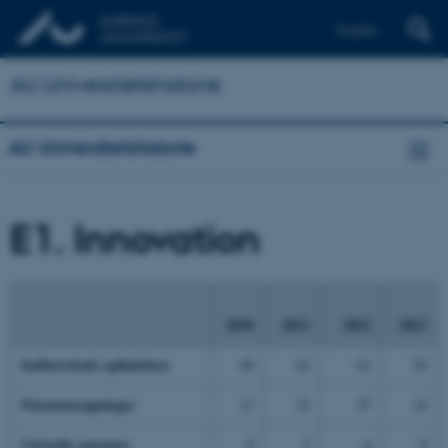
English
AU Universitetshistorie
AU Universitetshistorie
E1. Innovation
2010
2011
2012
2013
Indberettede opfindelser
49
62
61
54
Patentansøgninger
11
33
37
14
Udstedte patenter
0
5
4
9