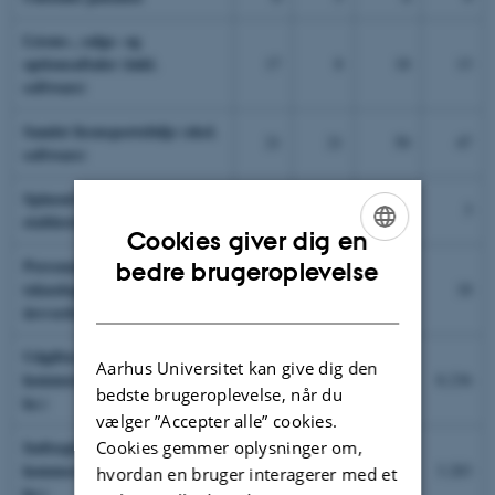
Licens-, salgs- og
optionsaftaler (inkl.
17
8
18
13
software)
Samlet licensportefølje (eksl.
21
21
50
47
software)
Spinoutvirksomheder
4
2
5
3
etableret
Cookies giver dig en
ENGLISH
Personale til
bedre brugeroplevelse
teknologioverførsel (fuldtid
14
16
17
18
DANISH
årsværk)
Udgifter til
Aarhus Universitet kan give dig den
kommercialisering (i 1.000
7.808
7.234
7.461
8.236
bedste brugeroplevelse, når du
kr.)
vælger ”Accepter alle” cookies.
Indtægter fra
Cookies gemmer oplysninger om,
kommercialisering (i 1.000
3.663
2.707
3.261
3.283
hvordan en bruger interagerer med et
kr.)