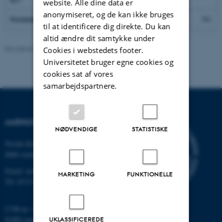
website. Alle dine data er
anonymiseret, og de kan ikke bruges
Forskningsaftaler
331
336
370
381
til at identificere dig direkte. Du kan
altid ændre dit samtykke under
Revideret 24.11.2022
-
Hans Buhl
Cookies i webstedets footer.
Universitetet bruger egne cookies og
cookies sat af vores
samarbejdspartnere.
AARHUS UNIVERSITET
NØDVENDIGE
STATISTISKE
Nordre Ringgade 1
8000 Aarhus
Email: au@au.dk
MARKETING
FUNKTIONELLE
Tlf: 8715 0000
CVR-nr: 31119103
EORI-nummer: DK-31119103
UKLASSIFICEREDE