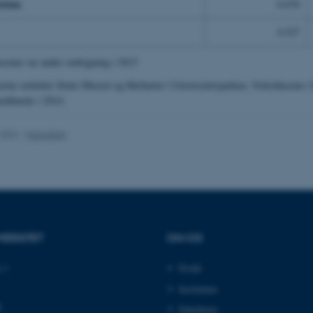
arium
6.676
4.527
es hjælper med at gøre hjemmesiden brugbar ved at aktiv
seum var under ombygning i 2013
nktioner som navigation mm. Hjemmesiden kan ikke funge
rne omfatter Steno Museet og Herbariet i Universitetsparken, Væksthusene i
enåbnede i 2014.
.2022
-
Hans Buhl
Udbyder / Domæne
Udløb
Beskriv
30 minutter
Denne c
TYPO3 Association
CMS-udb
.au.dk
til at i
session
logget i
30 minutter
Dette c
Typo3 Association
med Ty
.au.dk
VERSITET
OM OS
webindh
Det bru
brugerse
 1
Profil
gøre de
brugerp
tilfælde
Institutter
nødvendi
k
ved defa
Fakulteter