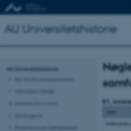
AU Universitetshistorie
Nøgl
AU Universitetshistorie
samf
Nyt fra Universitetshistorien
Månedens billede
E1. Innov
Historisk showroom
Antal
Samlingerne
Indberettede
Årsberetninger (detaljerede)