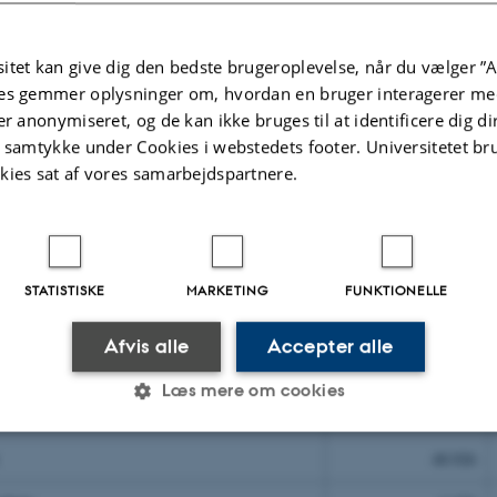
tlige foredrag 2012-2015
2012
itet kan give dig den bedste brugeroplevelse, når du vælger ”A
Folkeuniversitetet
44.617
es gemmer oplysninger om, hvordan en bruger interagerer med
er anonymiseret, og de kan ikke bruges til at identificere dig d
 Naturvidenskabelige Foredrag
18.245
t samtykke under Cookies i webstedets footer. Universitetet br
kies sat af vores samarbejdspartnere.
dbudt af AU-forskere
343
stal på tilknyttede museer 2012-2015
2012
STATISTISKE
MARKETING
FUNKTIONELLE
useum *
124.580
Afvis alle
Accepter alle
sk Museum
53.065
Læs mere om cookies
erne**
-
40.926
Statistiske
Marketing
Funktionelle