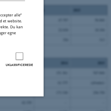
2013
2014
2015
ccepter alle”
46.380
47.707
56.844
 et website.
irekte. Du kan
19.551
22.018
18.104
uger egne
297
354
313
2013
2014
2015
UKLASSIFICEREDE
75.148
151.361
547.844
58.922
61.375
(afventer)
-
173.330
256.750
42.339
-
-
Uklassificerede