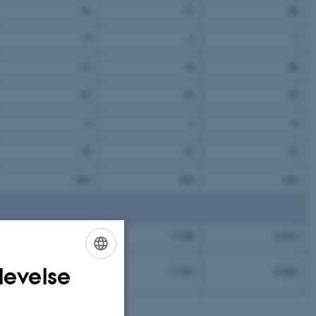
14
21
20
9
4
1
13
18
20
47
53
70
3
1
0
18
21
23
381
415
418
8.236
7.538
6.812
levelse
3.283
3.767
4.845
ENGLISH
DANISH