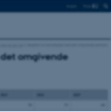
Find
English
Arkiv for AU i tal
Nøgletal om samarbejde med det omgivende samfund
 det omgivende
2013
2014
2015
54
51
64