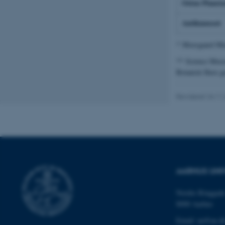
Orion Planet
Antikmuseet
Nødvendige cooki
* Moesgaard Mu
grundlæggende fu
cookies.
** Science Musee
Botanisk Have g
Revideret 24.11
Navn
be_typo_user
fe_typo_user
AARHUS UNI
Nordre Ringgade
8000 Aarhus
Email: au@au.d