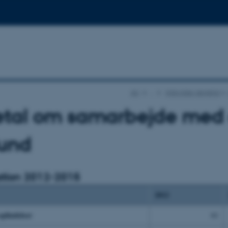
AU
…
Historiske nøgletal
etal om samarbejde med
und
ation 2012-2015
2012
opfindelser
61