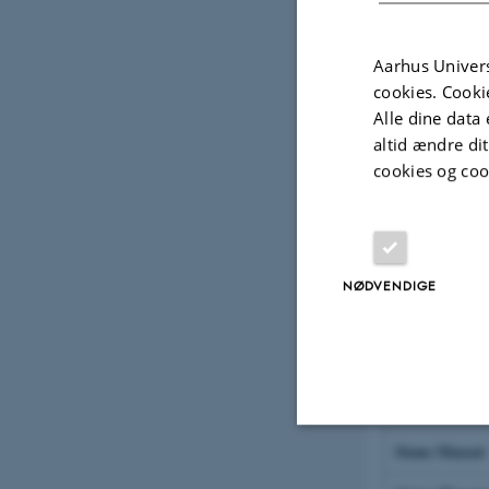
E2. Offen
Antal
Aarhus Univers
Deltagere ved 
cookies. Cooki
Alle dine data 
Deltagere ved
altid ændre di
cookies og coo
Aktiviteter u
E3. Besøg
Antal
NØDVENDIGE
Moesgaard M
Naturhistori
Science Muse
Steno Museet
Nødvendige