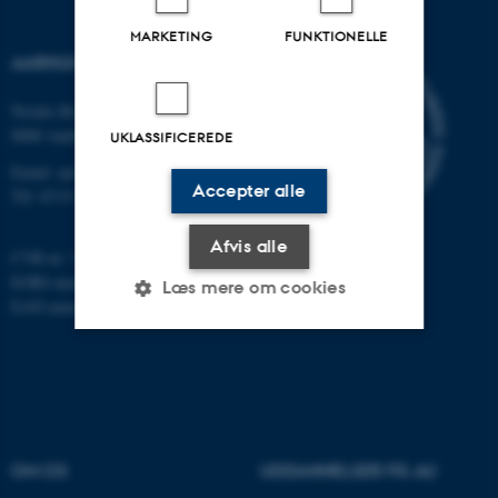
MARKETING
FUNKTIONELLE
AARHUS UNIVERSITET
Nordre Ringgade 1
8000 Aarhus
UKLASSIFICEREDE
Email: au@au.dk
Accepter alle
Tlf: 8715 0000
Afvis alle
CVR-nr: 31119103
EORI-nummer: DK-31119103
Læs mere om cookies
EAN-numre:
www.au.dk/eannumre
Nødvendige
Statistiske
Marketing
Funktionelle
Uklassificerede
OM OS
UDDANNELSER PÅ AU