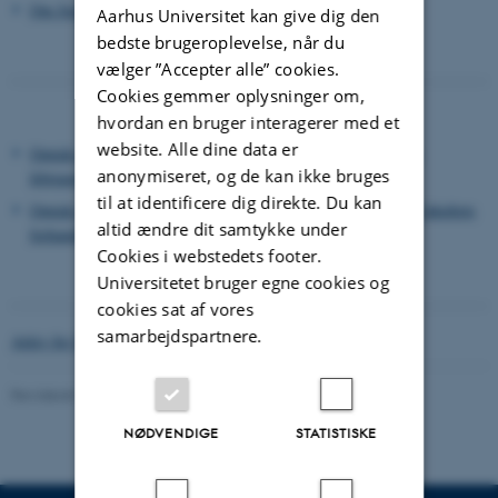
Om Justus Hartnack
>
Aarhus Universitet kan give dig den
bedste brugeroplevelse, når du
vælger ”Accepter alle” cookies.
Cookies gemmer oplysninger om,
hvordan en bruger interagerer med et
website. Alle dine data er
Omtale af den græske figurgruppe i
Den jydske Akademiker
s
anonymiseret, og de kan ikke bruges
februarnummer 1953
til at identificere dig direkte. Du kan
Omtale af den græske figurgruppe i Det økonomisk-juridiske fakultets
altid ændre dit samtykke under
forhandlingsprotokol 1959
Cookies i webstedets footer.
Universitetet bruger egne cookies og
cookies sat af vores
samarbejdspartnere.
Arkiv for Månedens billede >
Revideret 24.11.2022
-
Hans Buhl
NØDVENDIGE
STATISTISKE