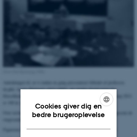
(Foto Olaf Kjelstrup 1958).
Anledningen til, at vi endnu en gang præsenterer billedet af professor,
dr.phil. Justus Hartnack (1912-2005), der holder forelæsning for
filosofikumsstuderende i Store Auditorium i 1958 er, at det 29. maj 2012
er 100 år siden, Justus Hartnack blev født.
Cookies giver dig en
ENGLISH
Over tavlen troner visdommens gudinde Athene. Hun stammer ligesom de
bedre brugeroplevelse
omgivende krigere fra et tempel på den græske ø Aigina.
DANISH
Figurerne befinder sig i dag i Antikmuseet på Aarhus Universitet.