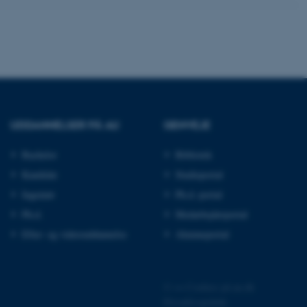
emet. Det bruges generelt
ntifikator for at gøre det
præferencer, men i mange
 ikke nødvendigt, da det
lt af platformen, skønt
webstedsadministratorer. I
dstillet til at blive
en browsersession. Det
entifikator i stedet for
ose platform session
emmesider, som er skrevet
UDDANNELSER PÅ AU
GENVEJE
gi. Den bruges af serveren
onym brugersession.
Bachelor
Bibliotek
session cookie, brugt af
Bruges normalt til at
Kandidat
Studieportal
ugersession af serveren.
Ingeniør
Ph.d.-portal
ebsites run on the Windows
is used for load balancing
Ph.d.
Medarbejderportal
 page requests are routed
y browsing session.
Efter- og videreuddannelse
Alumneportal
crosoft to securely verify
crosoft to securely verify
©
—
Cookies på au.dk
Privatlivspolitik