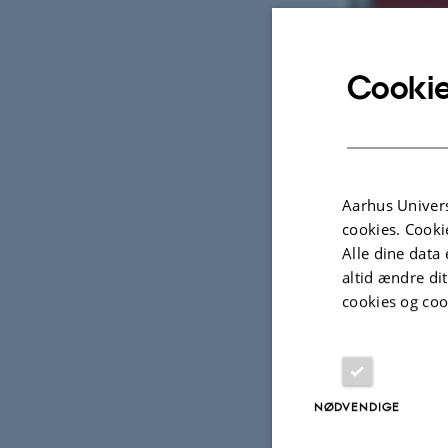
Cookie
Aarhus Univers
cookies. Cooki
Alle dine data 
altid ændre di
cookies og coo
Den sorte fiberkas
ansættelse af kont
samling af kollegi
NØDVENDIGE