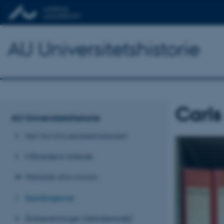
AU Universitetshistorie
Carls
AU Universitetshistorie
Nyt fra Universitetshistorien
Månedens billede
Historisk showroom
Samlingerne
Årsberetninger (detaljerede)