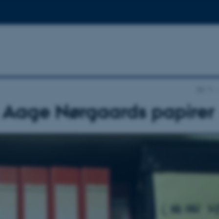
AU
…
 Aage Nørgaards papirer