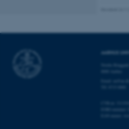
Revideret 24.11
ASP.NET_SessionId
AARHUS UNI
Nordre Ringgade
JSESSIONID
8000 Aarhus
Email: au@au.d
ARRAffinity
Tlf: 8715 0000
CVR-nr: 311191
esctx
EORI-nummer: 
EAN-numre:
ww
fpc