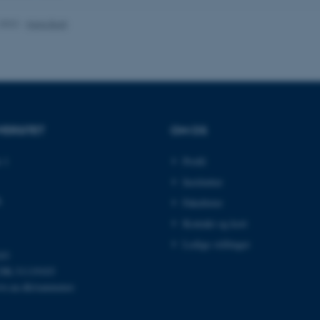
minutter
webindholdsstyringssyst
.au.dk
som en brugersessionside
.2022
-
Hans Buhl
muligt at gemme bruger
tilfælde er det muligvis
kan indstilles ved defau
dette kan forhindres af 
de fleste tilfælde er det in
ødelagt i slutningen af 
indeholder en tilfældig id
specifikke brugerdata.
Session
Denne cookie er en purp
Microsoft Corporation
cookie, der bruges af hj
.au.dk
VERSITET
OM OS
i Microsoft .net- teknolo
til at opretholde en an
 1
Profil
Session
Generel formål platform 
Oracle Corporation
websteder skrevet i JSP. 
.au.dk
Institutter
opretholde en anonym br
k
Fakulteter
Session
This cookie is set by w
Microsoft Corporation
Azure cloud platform. It 
.mitstudie.au.dk
Kontakt og kort
to make sure the visitor
to the same server in an
Ledige stillinger
03
Session
This cookie is used by Mi
Microsoft Corporation
your login information
DK-31119103
.login.microsoftonline.com
w.au.dk/eannumre
4 uger 2
This cookie is used by Mi
Microsoft Corporation
dage
your login information
login.microsoftonline.com