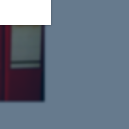
Uklassificerede
ere nogle
rer uden disse
 vores CMS-udbyder,
identificere en backend-
bruger er logget ind i
rbundet med Typo3-