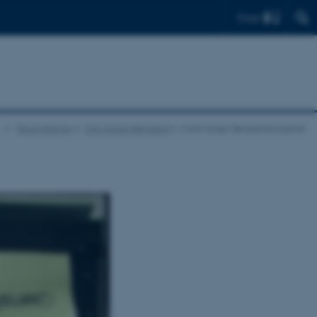
Find
Personarkiver
Carl Aage Nørgaard
Carls Aage Nørgaards papirer