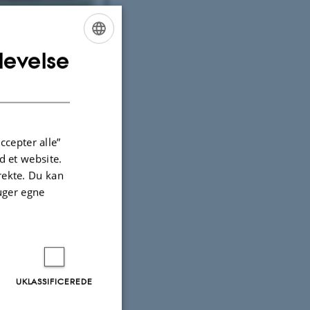
levelse
ENGLISH
DANISH
ccepter alle”
 et website.
irekte. Du kan
uger egne
s papirer vedr. deltagelse i
mer Carl Aage Nørgaards
r mv.
UKLASSIFICEREDE