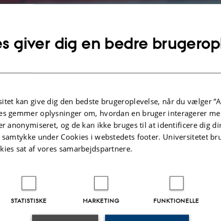
s giver dig en bedre brugerop
itet kan give dig den bedste brugeroplevelse, når du vælger ”A
es gemmer oplysninger om, hvordan en bruger interagerer med
er anonymiseret, og de kan ikke bruges til at identificere dig d
t samtykke under Cookies i webstedets footer. Universitetet br
kies sat af vores samarbejdspartnere.
se indeholder Carl Aage Nørgaards papirer vedr. hans virksomhed som referendar samt han
orchefer i universitetets administration i midten af 1970’erne. Tidsskriftsholderne rum
ale særtryk med dedikationer og hans samling af materiale vedr. deltagelse i konference
STATISTISKE
MARKETING
FUNKTIONELLE