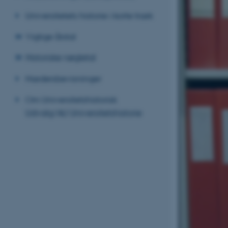
Universitetets historie i korte træk
Vigtige årstal
Historiske nøgletal
Hædersbevisninger
Om Universitetshistorisk
Udvalg/AU Universitetshistorie