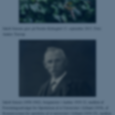
Jakob Jensens grav på Nordre Kirkegård 13. september 2013. Foto:
Anders Trærup.
Jakob Jensen (1858-1942), borgmester i Aarhus 1919-32, medlem af
Forretningsudvalget for Oprettelsen af et Universitet i Jylland (1919), af
Kommissionen for oprettelse af et universitet i Jylland (1919-25), medlem