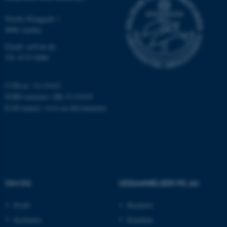
Nordre Ringgade 1
JSESSIONID
Oracle Corporation
8000 Aarhus
.au.dk
Email: au@au.dk
Tlf: 8715 0000
ARRAffinity
Microsoft Corporation
CVR-nr: 31119103
.mitstudie.au.dk
EORI-nummer: DK-31119103
EAN-numre:
www.au.dk/eannumre
esctx
Microsoft Corporation
.login.microsoftonline.com
fpc
Microsoft Corporation
login.microsoftonline.com
OM OS
UDDANNELSER PÅ AU
__cf_bm
Cloudflare Inc.
.pure.au.dk
Profil
Bachelor
Institutter
Kandidat