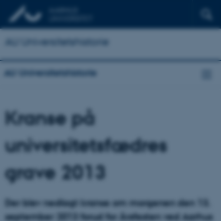
AU Universitetshistorie
AU Universitetshistorie
Kranse på
universitetsfædres
grave 2013
Der blev nedlagt kranse om morgenen den 13.
september 2013 forud for Årsfesten ved Aarhus