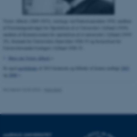
be_typo_user
TYPO3 Association
.au.dk
Victor Albeck (1869-1933), overlæge ved Fødselsanstalten 1910, medlem
af Forretningsudvalget for Oprettelsen af et Universitet i Jylland (1919),
fe_typo_user
Typo3 Association
medlem af Kommissionen for oprettelsen af et universitet i Jylland (1919-
.au.dk
25), formand for Universitets-Samvirket 1926-33 og bestyrelsen for
Universitetsundervisningen i Jylland 1928-33.
Mere om Victor Albeck
>
Se også
nærbilleder
af 2013-kransene og billeder af kranse nedlagt
2003
og
2008
>
Revideret 23.03.2026
-
Hans Buhl
ASP.NET_SessionId
Microsoft Corporation
.au.dk
AARHUS UNIVERSITET