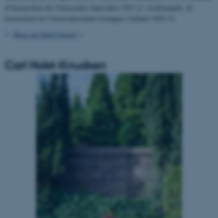
af bestyrelsen for Universitets-Samvirket 1921 (2. viceformand), af
bestyrelsen for Universitetsundervisningen i Jylland 1928-33.
Mere om Jakob Jensen
>
Carl Holst-Knudsen