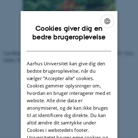
Cookies giver dig en
ENGLISH
bedre brugeroplevelse
DANISH
Carl Holst-Knudsens grav på Nordre Kirkegård 13. september 2013. Foto:
Anders Trærup.
Aarhus Universitet kan give dig den
bedste brugeroplevelse, når du
vælger ”Accepter alle” cookies.
Cookies gemmer oplysninger om,
hvordan en bruger interagerer med et
website. Alle dine data er
anonymiseret, og de kan ikke bruges
til at identificere dig direkte. Du kan
altid ændre dit samtykke under
Cookies i webstedets footer.
Universitetet bruger egne cookies og