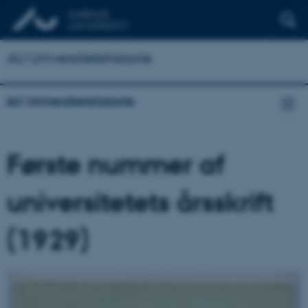
AU Universitetshistorie
AU Universitetshistorie
Første nummer af
universitetets årsskrift
(1929)