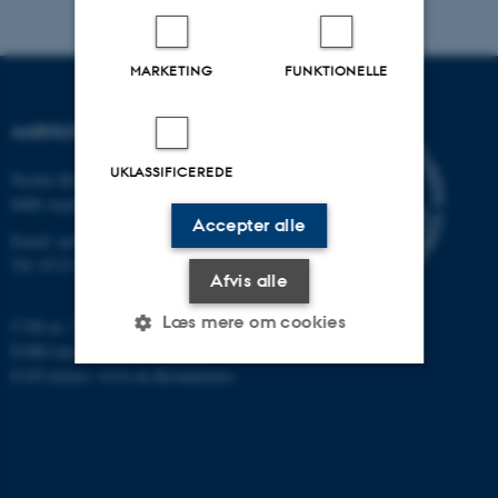
MARKETING
FUNKTIONELLE
AARHUS UNIVERSITET
UKLASSIFICEREDE
Nordre Ringgade 1
8000 Aarhus
Accepter alle
Email: au@au.dk
Tlf: 8715 0000
Afvis alle
Læs mere om cookies
CVR-nr: 31119103
EORI-nummer: DK-31119103
EAN-numre:
www.au.dk/eannumre
Nødvendige
Statistiske
Marketing
Funktionelle
Uklassificerede