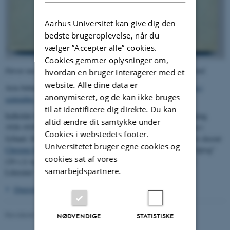
Aarhus Universitet kan give dig den
bedste brugeroplevelse, når du
vælger ”Accepter alle” cookies.
Cookies gemmer oplysninger om,
Første nummer af årsskrift fra Universitetsundervisningen i Jylland.
hvordan en bruger interagerer med et
website. Alle dine data er
Acta Jutlandica I udkom i forbindelse med
immatrikulationsfesten i
anonymiseret, og de kan ikke bruges
september 1929
.
til at identificere dig direkte. Du kan
Indholdet bestod af to videnskabelige afhandlinger samt årsberetning
altid ændre dit samtykke under
1928-1929 og læseplan 1929-1930 for Universitetsundervisningen i
Cookies i webstedets footer.
Jylland. De videnskabelige afhandlinger var affattet af henholdsvis docent
Universitetet bruger egne cookies og
Christen Møller
("Lyd og Forestilling i syntetiske og analytiske Sprog"
cookies sat af vores
(24 s.)) og docent
Torsten Dahl
("Valgskildringer i den engelske
samarbejdspartnere.
Litteratur" (71 s.)).
Oversigt vedr. Acta Jutlandica 1929-2008
Revideret 24.11.2022
-
Hans Buhl
NØDVENDIGE
STATISTISKE