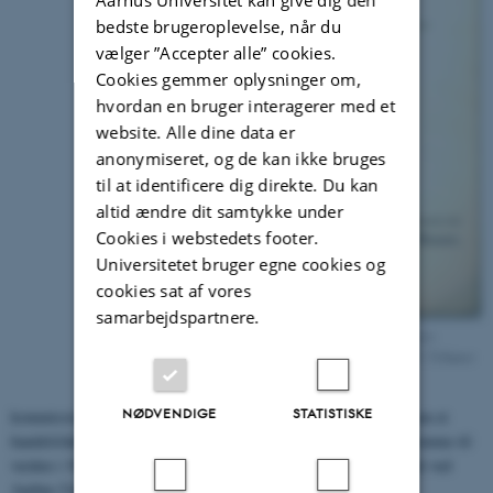
bedste brugeroplevelse, når du
vælger ”Accepter alle” cookies.
Cookies gemmer oplysninger om,
hvordan en bruger interagerer med et
website. Alle dine data er
anonymiseret, og de kan ikke bruges
til at identificere dig direkte. Du kan
altid ændre dit samtykke under
Cookies i webstedets footer.
Universitetet bruger egne cookies og
cookies sat af vores
samarbejdspartnere.
Konsul N. Barnows eksemplar af arbejdsudvalgets
indstilling, der forelå i slutningen af januar 1935. Tilhører
AU Universitetshistorie
NØDVENDIGE
STATISTISKE
kommissionsbetænkning fra 1925 var der blevet fremsat tanker om et
handelsfakultet eller et erhvervsfakultet, der altså endte med at komme til
verden i 1936 under navnet Det Økonomiske og Juridiske Fakultet ved
Aarhus Universitet.