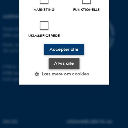
MARKETING
FUNKTIONELLE
AARHUS UNIVERSITET
Nordre Ringgade 1
8000 Aarhus
UKLASSIFICEREDE
Email: au@au.dk
Accepter alle
Tlf: 8715 0000
Afvis alle
CVR-nr: 31119103
EORI-nummer: DK-31119103
Læs mere om cookies
EAN-numre:
www.au.dk/eannumre
Nødvendige
Statistiske
Marketing
Funktionelle
Uklassificerede
OM OS
UDDANNELSER PÅ AU