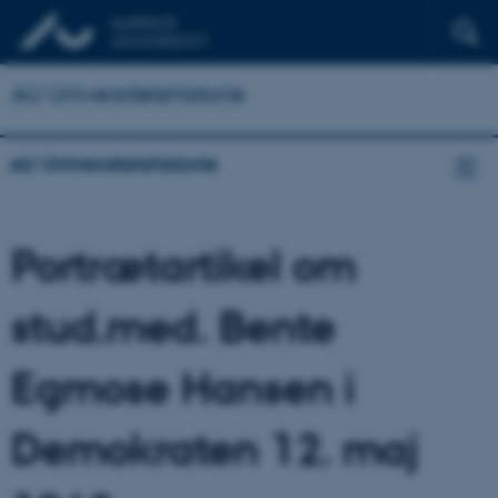
AU Universitetshistorie
AU Universitetshistorie
Portrætartikel om
stud.med. Bente
Egmose Hansen i
Demokraten 12. maj