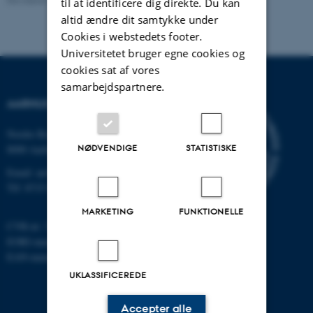
til at identificere dig direkte. Du kan
altid ændre dit samtykke under
Cookies i webstedets footer.
Universitetet bruger egne cookies og
cookies sat af vores
samarbejdspartnere.
AARHUS UNIVERSITET
Nordre Ringgade 1
NØDVENDIGE
STATISTISKE
8000 Aarhus
Email: au@au.dk
Tlf: 8715 0000
MARKETING
FUNKTIONELLE
CVR-nr: 31119103
EORI-nummer: DK-31119103
EAN-numre:
www.au.dk/eannumre
UKLASSIFICEREDE
Accepter alle