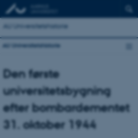
AU Universitetshistorie
AU Universitetshistorie
Den første
universitetsbygning
efter bombardementet
31. oktober 1944