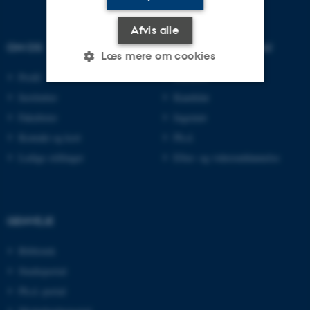
Afvis alle
OM OS
UDDANNELSER PÅ AU
Læs mere om cookies
Profil
Bachelor
Institutter
Kandidat
Nødvendige
Statistiske
Marketing
Fakulteter
Ingeniør
Funktionelle
Uklassificerede
Kontakt og kort
Ph.d.
Ledige stillinger
Efter- og videreuddannelse
Nødvendige cookies hjælper
med at gøre hjemmesiden
GENVEJE
brugbar ved at aktivere nogle
grundlæggende funktioner
Bibliotek
som navigation mm.
Studieportal
Hjemmesiden kan ikke
Ph.d.-portal
fungerer uden disse cookies.