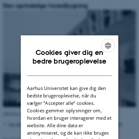
Den oprindelige hovedbygning
Cookies giver dig en
ENGLISH
bedre brugeroplevelse
DANISH
Aarhus Universitet kan give dig den
bedste brugeroplevelse, når du
vælger ”Accepter alle” cookies.
Cookies gemmer oplysninger om,
(Billedet tilhører Universitetshistorisk Udvalg).
hvordan en bruger interagerer med et
Om bombardementet af Gestapos hovedkvarter 31. oktober 1944
website. Alle dine data er
anonymiseret, og de kan ikke bruges
Revideret 24.11.2022
-
Hans Buhl