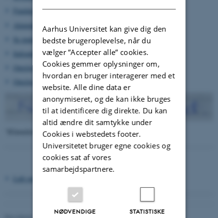
Fundats for kvindekollegiet
(Kollegium 7) (1950)
Almindelige regler for Studenterkollegierne i Århus
(1954)
Aarhus Universitet kan give dig den
Se materiale fra de enkelte kollegier
bedste brugeroplevelse, når du
vælger ”Accepter alle” cookies.
Indsamling af materiale fra de enkelte kollegiegange
Cookies gemmer oplysninger om,
Omslag til jubilæumsbog om parkkollegierne 1935-1985
hvordan en bruger interagerer med et
Omslag til Henning Lehmanns bog
Leopardspor
(2010)
website. Alle dine data er
anonymiseret, og de kan ikke bruges
til at identificere dig direkte. Du kan
altid ændre dit samtykke under
"Klamalarm" i Kollegium 4, Gang 1 ..
Cookies i webstedets footer.
Universitetet bruger egne cookies og
cookies sat af vores
samarbejdspartnere.
Lidt om De studerendes Bolighuse anno 1964
>
NØDVENDIGE
STATISTISKE
Revideret 24.11.2022
-
Hans Buhl