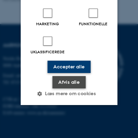
MARKETING
FUNKTIONELLE
AARHUS UNIVERSITET
UKLASSIFICEREDE
Nordre Ringgade 1
8000 Aarhus
Accepter alle
Email: au@au.dk
Afvis alle
Tlf: 8715 0000
Læs mere om cookies
CVR-nr: 31119103
EORI-nummer: DK-31119103
EAN-numre:
www.au.dk/eannumre
Nødvendige
Statistiske
Marketing
Funktionelle
Uklassificerede