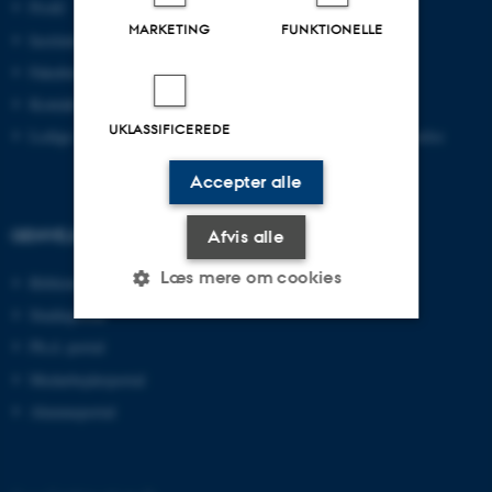
Profil
Bachelor
MARKETING
FUNKTIONELLE
Institutter
Kandidat
Fakulteter
Ingeniør
Kontakt og kort
Ph.d.
UKLASSIFICEREDE
Ledige stillinger
Efter- og videreuddannelse
Accepter alle
GENVEJE
Afvis alle
Læs mere om cookies
Bibliotek
Studieportal
Ph.d.-portal
Nødvendige
Statistiske
Marketing
Medarbejderportal
Funktionelle
Uklassificerede
Alumneportal