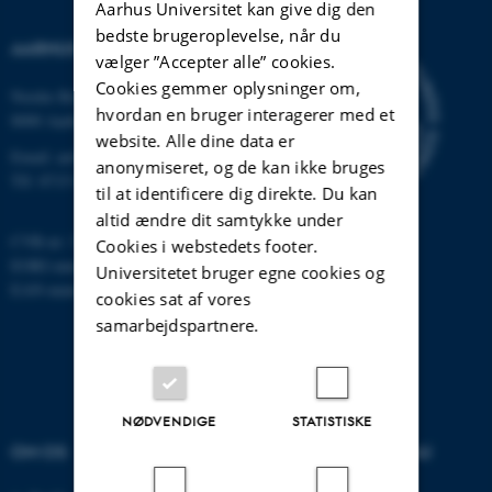
Aarhus Universitet kan give dig den
bedste brugeroplevelse, når du
AARHUS UNIVERSITET
vælger ”Accepter alle” cookies.
Cookies gemmer oplysninger om,
Nordre Ringgade 1
hvordan en bruger interagerer med et
8000 Aarhus
website. Alle dine data er
Email: au@au.dk
anonymiseret, og de kan ikke bruges
Tlf: 8715 0000
til at identificere dig direkte. Du kan
altid ændre dit samtykke under
CVR-nr: 31119103
Cookies i webstedets footer.
EORI-nummer: DK-31119103
Universitetet bruger egne cookies og
EAN-numre:
www.au.dk/eannumre
cookies sat af vores
samarbejdspartnere.
NØDVENDIGE
STATISTISKE
OM OS
UDDANNELSER PÅ AU