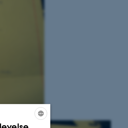
levelse
ENGLISH