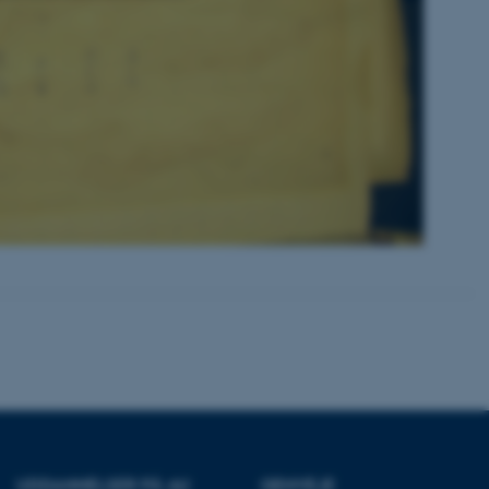
Uklassificerede
ere nogle
rer uden disse
 vores CMS-udbyder,
identificere en backend-
bruger er logget ind i
rbundet med Typo3-
emet. Det bruges generelt
ntifikator for at gøre det
præferencer, men i mange
 ikke nødvendigt, da det
lt af platformen, skønt
webstedsadministratorer. I
UDDANNELSER PÅ AU
GENVEJE