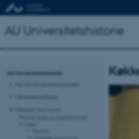
AU Universitetshistorie
Køkke
AU Universitetshistorie
Nyt fra Universitetshistorien
Månedens billede
Historisk showroom
Aviser, blade og magasiner fra AU
Galleri
Personer
Lokaliteter og bygninger