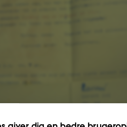
rer Universitetshistorisk Udvalg).
s giver dig en bedre brugerop