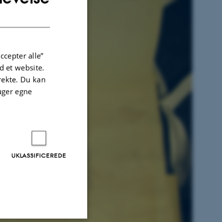
DANISH
ccepter alle”
 et website.
irekte. Du kan
uger egne
UKLASSIFICEREDE