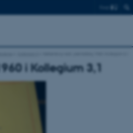
Find
legierne
Kollegium 3
Køkkenbog vedr. julemiddag 1960 i Kollegium 3,1
960 i Kollegium 3,1