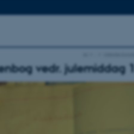
AU
…
Materiale fra kol
nbog vedr. julemiddag 1