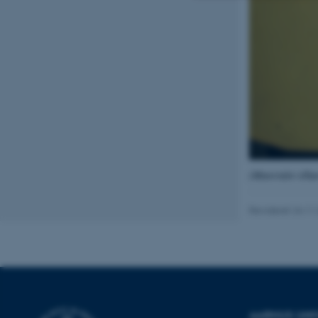
Nødvendige
Nødvendige cooki
grundlæggende fu
cookies.
(Materialet tilhø
Navn
be_typo_user
Revideret 24.11
fe_typo_user
AARHUS UNI