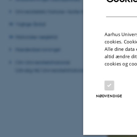
Universitetets historie i korte træk
Vigtige årstal
Aarhus Univers
Historiske nøgletal
cookies. Cooki
Alle dine data 
Hædersbevisninger
altid ændre di
Om Universitetshistorisk
cookies og coo
Udvalg/AU Universitetshistorie
NØDVENDIGE