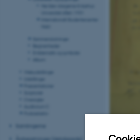
Her blev stregerne til Aarhus
Universitet slået i 1931
Internationalt Studentercenter
Hald
Sammenslutninger
Begivenheder
Emblematik og symboler
Album
Webudstillinger
Udstillinger
Præsentationer
Scriptoriet
Oversigter
Auditorium C
Podcastarkiv
(Materialet tilhø
Samlingerne
Cookie
Årsberetninger (detaljerede)