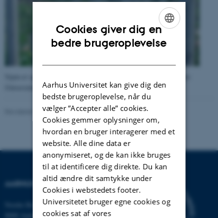
Cookies giver dig en
ENGLISH
bedre brugeroplevelse
DANISH
Vejen er opkaldt efter den danske sprogforsker
Karl Verner
.
(Foto
Aarhus Universitet kan give dig den
Universitetshistorisk Udvalg 2006).
bedste brugeroplevelse, når du
vælger ”Accepter alle” cookies.
Revideret 24.11.2022
-
Hans Buhl
Cookies gemmer oplysninger om,
hvordan en bruger interagerer med et
website. Alle dine data er
anonymiseret, og de kan ikke bruges
til at identificere dig direkte. Du kan
altid ændre dit samtykke under
AARHUS UNIVERSITET
Cookies i webstedets footer.
Universitetet bruger egne cookies og
Nordre Ringgade 1
cookies sat af vores
8000 Aarhus