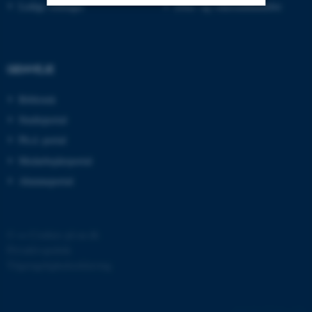
Ledige stillinger
Efter- og videreuddannelse
Nødvendige
Statistiske
Marketing
Funktionelle
Uklassificerede
GENVEJE
Bibliotek
Nødvendige cookies hjælper
Studieportal
med at gøre hjemmesiden
Ph.d.-portal
brugbar ved at aktivere nogle
Medarbejderportal
grundlæggende funktioner
Alumneportal
som navigation mm.
Hjemmesiden kan ikke
fungerer uden disse cookies.
©
—
Cookies på au.dk
Privatlivspolitik
Tilgængelighedserklæring
Navn
Udbyder / Domæne
be_typo_user
TYPO3 Association
.au.dk
275161 / i40