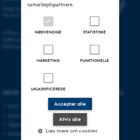
samarbejdspartnere.
Email: au@au.dk
Tlf: 8715 0000
NØDVENDIGE
STATISTISKE
CVR-nr: 31119103
EORI-nummer: DK-31119103
EAN-numre:
www.au.dk/eannumre
MARKETING
FUNKTIONELLE
UKLASSIFICEREDE
OM OS
UDDANNELSER PÅ AU
Accepter alle
Profil
Bachelor
Institutter
Kandidat
Afvis alle
Fakulteter
Ingeniør
Læs mere om cookies
Kontakt og kort
Ph.d.