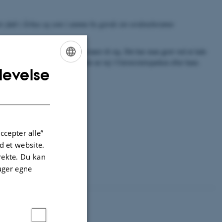
ev født i Århus og som i samme by gjorde sin verdensberømte
en måde taget denne lærde århusianer til sig. Det har man gjort ved at lade
an har gjort det ved at opkalde en vej i Universitetsparken efter ham.
levelse
ENGLISH
DANISH
ccepter alle”
 et website.
irekte. Du kan
uger egne