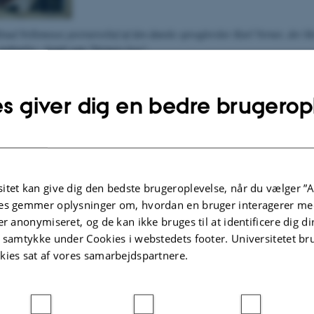
nud Nellemoses portrætrelief af den danske sprogforsker Karl Verner, der bl
opdagelse - kendt som "Verners Lov".
tre årtier før Aarhus Universitet blev etableret. Alligevel har universitetet på 
nud Nellemose (1908-1997) udfærdige et keramisk portrætrelief af Verner, og m
s giver dig en bedre brugerop
 portræt ca. 1880
k portræt af den modne Karl Verner
 over porten på ejendommen Vestergade 5 i Århus
 Karl Verners Vej
itet kan give dig den bedste brugeroplevelse, når du vælger ”A
velsen af Knud Nellemoses portrætrelief af Karl Verner
es gemmer oplysninger om, hvordan en bruger interagerer med
er anonymiseret, og de kan ikke bruges til at identificere dig d
Nr. 29, feb. 2000, p. 20) om relieffets omtumlede tilværelse
t samtykke under Cookies i webstedets footer. Universitetet br
entation af Karl Verner på hjemmeside for Afdeling for Tysk
kies sat af vores samarbejdspartnere.
.2022
-
Hans Buhl