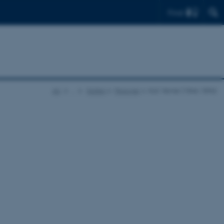
Find
AU
…
Galleri
Personer
Karl Verner (1846-1896)