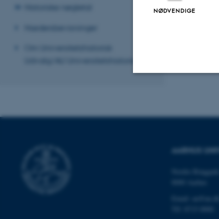
Historiske nøgletal
NØDVENDIGE
Hædersbevisninger
Om Universitetshistorisk
Udvalg/AU Universitetshistorie
Nødvendige
Nødvendige cooki
grundlæggende fu
AARHUS UNI
cookies.
Nordre Ringgade
8000 Aarhus
Email: au@au.d
Navn
Tlf: 8715 0000
be_typo_user