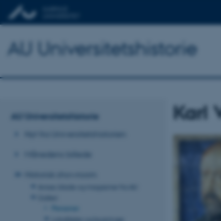
AU Universitetshistorie
Karl 
AU Universitetshistorie
Nyt fra Universitetshistorien
Månedens billede
Historisk showroom
Aviser, blade og magasiner fra AU
Galleri
Personer
Lokaliteter og bygninger