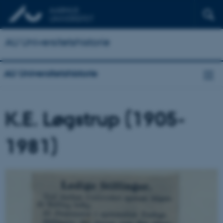
AU Universitetshistorie
AU Universitetshistorie
K.E. Løgstrup (1905-
1981)