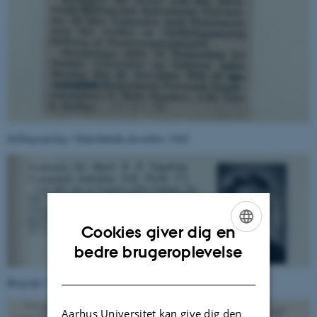
Stillingsopslag i
Statstidende
december 1942.
Cookies giver dig en
ENGLISH
bedre brugeroplevelse
DANISH
Biografi i Studenterhåndbogen 1947. (Portrætfotograf ukendt)
Aarhus Universitet kan give dig den