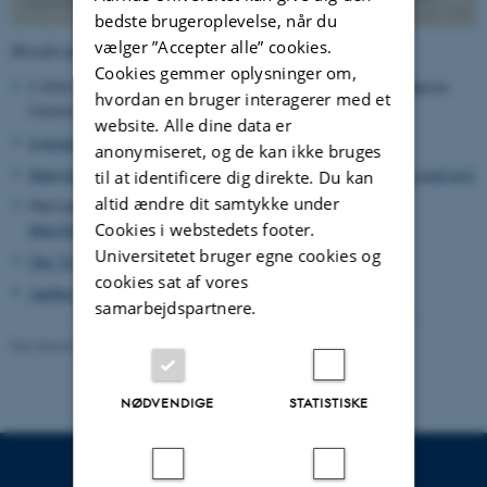
bedste brugeroplevelse, når du
vælger ”Accepter alle” cookies.
Hovedet på professor Løgstrups brevpapir anno 1946.
Cookies gemmer oplysninger om,
I 1934 deltog Løgstrup i konkurrence om docentur ved Københavns
hvordan en bruger interagerer med et
Universitet
(se udklip
)
website. Alle dine data er
Løgstrups signatur anno 1943 (ansættelsesåret)
anonymiseret, og de kan ikke bruges
Interview 1943 med den nyansatte professor Løgstrup i bladet
stud.teol.
til at identificere dig direkte. Du kan
altid ændre dit samtykke under
Om Løgstrups liv og værk:
Cookies i webstedets footer.
http://loegstrup.au.dk/loegstrup/livogvaerk/
Universitetet bruger egne cookies og
Om "Løgstrup-sagen" anno 1975
cookies sat af vores
Aarhus Universitets officielle nekrolog
samarbejdspartnere.
Revideret 24.11.2022
-
Hans Buhl
NØDVENDIGE
STATISTISKE