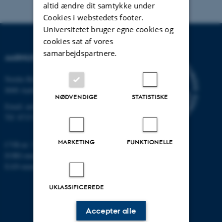
altid ændre dit samtykke under
Cookies i webstedets footer.
Universitetet bruger egne cookies og
cookies sat af vores
samarbejdspartnere.
AARHUS UNIVERSITET
Nordre Ringgade 1
8000 Aarhus
NØDVENDIGE
STATISTISKE
Email: au@au.dk
Tlf: 8715 0000
MARKETING
FUNKTIONELLE
CVR-nr: 31119103
EORI-nummer: DK-31119103
EAN-numre:
www.au.dk/eannumre
UKLASSIFICEREDE
Accepter alle