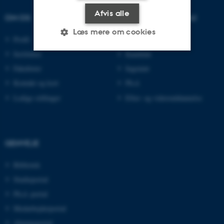
Afvis alle
OM OS
UDDANNELSER PÅ AU
Læs mere om cookies
Profil
Bachelor
Institutter
Kandidat
Fakulteter
Ingeniør
Nødvendige
Statistiske
Marketing
Kontakt og kort
Ph.d.
Funktionelle
Uklassificerede
Ledige stillinger
Efter- og videreuddannelse
Nødvendige cookies hjælper
med at gøre hjemmesiden
GENVEJE
brugbar ved at aktivere nogle
Bibliotek
grundlæggende funktioner
som navigation mm.
Studieportal
Hjemmesiden kan ikke
Ph.d.-portal
fungerer uden disse cookies.
Medarbejderportal
Alumneportal