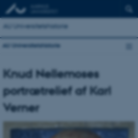
AU Universitetshistorie
AU Universitetshistorie
Knud Nellemoses
portrætrelief af Karl
Verner