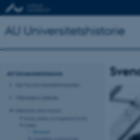
AU Universitetshistorie
Sven
AU Universitetshistorie
Nyt fra Universitetshistorien
Månedens billede
Historisk showroom
Aviser, blade og magasiner fra AU
Galleri
Personer
Lokaliteter og bygninger