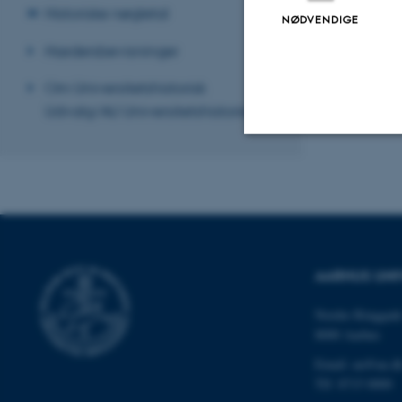
Historiske nøgletal
NØDVENDIGE
Det Naturvidenska
Hædersbevisninger
Revideret 24.11
Om Universitetshistorisk
Udvalg/AU Universitetshistorie
Nødvendige
Nødvendige cooki
grundlæggende fu
AARHUS UNI
cookies.
Nordre Ringgade
8000 Aarhus
Email: au@au.d
Navn
Tlf: 8715 0000
be_typo_user