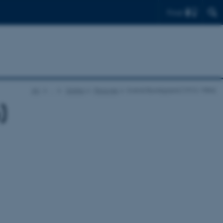
Find
AU
…
Galleri
Personer
Svend Bundgaard (1912-1984)
)