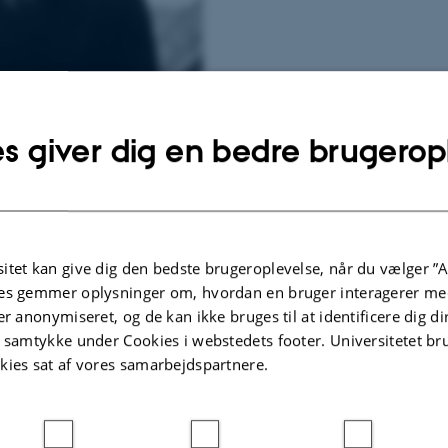
s giver dig en bedre brugerop
mer fra indvielsen af Anatomisk Institut 1974. Foto Albert O. Meier).
blev ansat som professor i matematik ved det nyoprettede naturvidenskabelige f
itet kan give dig den bedste brugeroplevelse, når du vælger ”A
lse med fakultetets udbygning. Bundgaard fungerede som universitetets rektor i
es gemmer oplysninger om, hvordan en bruger interagerer med
Bundgaard i Henry Nielsen: Disse fag må lempes til verden (2004)
er anonymiseret, og de kan ikke bruges til at identificere dig d
sitets nekrolog over Svend Bundgaard
t samtykke under Cookies i webstedets footer. Universitetet br
fisk Leksikon om Svend Bundgaard
kies sat af vores samarbejdspartnere.
ard: Hvordan EDB kom til Aarhus Universitet (1978)
(pdf 10 MB)