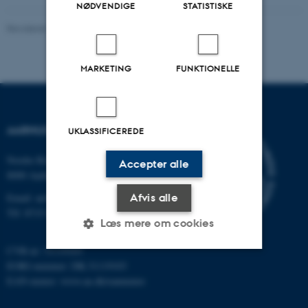
NØDVENDIGE
STATISTISKE
Revideret 24.11.2022
-
Hans Buhl
MARKETING
FUNKTIONELLE
AARHUS UNIVERSITET
UKLASSIFICEREDE
Nordre Ringgade 1
Accepter alle
8000 Aarhus
Afvis alle
Email: au@au.dk
Tlf: 8715 0000
Læs mere om cookies
CVR-nr: 31119103
EORI-nummer: DK-31119103
Nødvendige
Statistiske
Marketing
EAN-numre:
www.au.dk/eannumre
Funktionelle
Uklassificerede