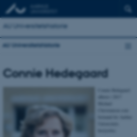
AU Universitetshistorie
AU Universitetshistorie
Connie Hedegaard
Connie Hedegaard
afløste i 2017
Michael
Christiansen som
formand for Aarhus
Universitets
bestyrelse.