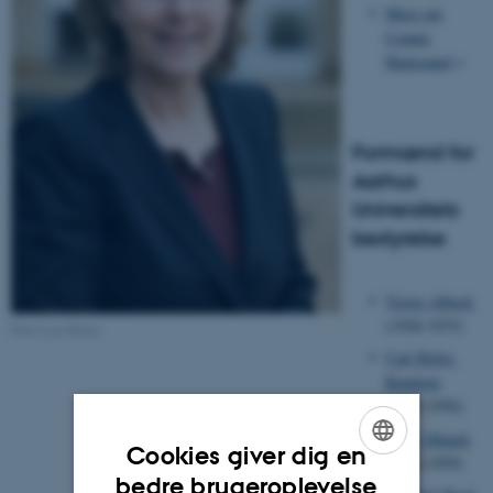
Mere om
Connie
Hedegaard
>
Formænd for
Aarhus
Universitets
bestyrelse
Victor Albeck
(1928-1933)
Foto Lars Kruse
Carl Holst-
Knudsen
(1933-1956)
Willy Munck
Cookies giver dig en
(1956-1959)
ENGLISH
bedre brugeroplevelse