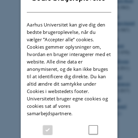
Heinrich Bach
DANISH
(1959-1963)
Erling
Hammershaimb
Aarhus Universitet kan give dig den
(1963-1967)
bedste brugeroplevelse, når du
Søren
vælger ”Accepter alle” cookies.
Sørensen
Cookies gemmer oplysninger om,
(1967-1970)
hvordan en bruger interagerer med et
Jens Bigum
website. Alle dine data er
(2004-2011)
anonymiseret, og de kan ikke bruges
til at identificere dig direkte. Du kan
Michael
altid ændre dit samtykke under
Christiansen
(2011-2017)
Cookies i webstedets footer.
Universitetet bruger egne cookies og
Connie
cookies sat af vores
Hedegaard
(2017-)
samarbejdspartnere.