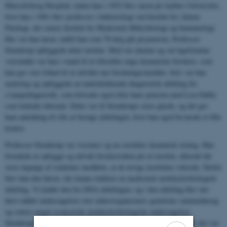
Marselisborg Hospital, inden han i 1952 blev ansat på Aarhus Universitet,
hvor han i 1961 blev professor i bakteriologi ved Institut for Almen
Patologi, det senere Institut for Medicinsk Mikrobiologi og Immunologi.
Her var han ansat, indtil han som 70-årig gik på pension. Professor
Stenderup opbyggede dette institut. Med sin charme og sin ligefremme
væremåde var han i stand til at tiltrække unge dynamiske forskere, som
han gav stor frihed til at udvikle nye forskningsområder. Selv var han
mykolog og opbyggede en landsdækkende diagnostisk afdeling for
svampediagnostik, som fortsatte også efter hans pension med Lisa Dalby
som ledende laborant. Dette var til Stenderups store glæde, og det gav
ham anledning til ofte at besøge afdelingen, hvor han også bevarede et lille
kontor.
Professor Stenderup var visionær og en særdeles dynamisk strateg. Han
formåede at opbygge og udvide forskerstaben på sit institut, allerede før
store årgange af studenter medførte, at de øvrige institutter voksede. Derfor
blev han den første, der kunne etablere en medicinsk molekylærbiologisk
afdeling. Vi kaldte den for DNA-afdelingen, og i den afdeling blev der
først udført undersøgelser over mikroorganismers genetiske sammenhæng
og senere meget avancerede molekylærbiologiske undersøgelser.
Stenderup var i stand til at fremskaffe midler til det nye apparatur, der var