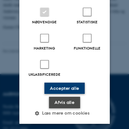
skulle male ham. Det blev et pragtfuldt billede, malet af A. Fredslund
Andersen, som hænger i auditoriet og dagligt minder os om hans virke og
visioner.
NØDVENDIGE
STATISTISKE
Gunna Christiansen
MARKETING
FUNKTIONELLE
Revideret 24.11.2022
-
Hans Buhl
UKLASSIFICEREDE
Accepter alle
AARHUS UNIVERSITET
Afvis alle
Nordre Ringgade 1
8000 Aarhus
Læs mere om cookies
Email: au@au.dk
Tlf: 8715 0000