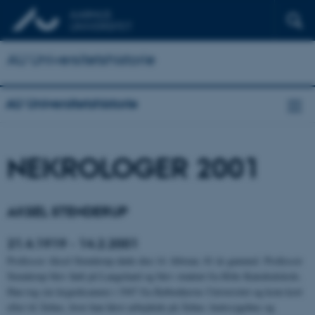
AU Universitetshistorie
AU Universitetshistorie
NEKROLOGER 2001
AKSEL STENDERUP
21.4.1919 - 14.2.2001
Professor Aksel Stenderup døde den 14. februar, 81 år gammel. Professor
Stenderup blev født på Langeland og blev student fra Ribe Katedralskole.
Han tog sin lægeeksamen i 1947 fra Københavns Universitet og kom kort
efter til Århus, hvor han først arbejdede på Århus Amtssygehus og