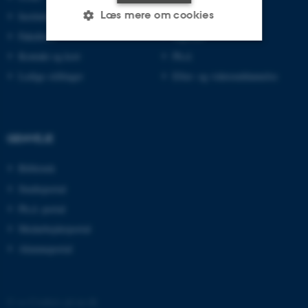
Læs mere om cookies
Institutter
Kandidat
Fakulteter
Ingeniør
Kontakt og kort
Ph.d.
Nødvendige
Statistiske
Marketing
Ledige stillinger
Efter- og videreuddannelse
Funktionelle
Uklassificerede
GENVEJE
Nødvendige cookies hjælper
med at gøre hjemmesiden
Bibliotek
brugbar ved at aktivere nogle
Studieportal
grundlæggende funktioner
Ph.d.-portal
som navigation mm.
Medarbejderportal
Hjemmesiden kan ikke
Alumneportal
fungerer uden disse cookies.
©
—
Cookies på au.dk
Navn
Udbyder / Domæne