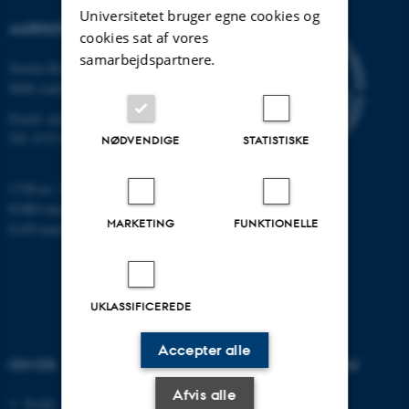
Universitetet bruger egne cookies og
AARHUS UNIVERSITET
cookies sat af vores
samarbejdspartnere.
Nordre Ringgade 1
8000 Aarhus
Email: au@au.dk
Tlf: 8715 0000
NØDVENDIGE
STATISTISKE
CVR-nr: 31119103
EORI-nummer: DK-31119103
MARKETING
FUNKTIONELLE
EAN-numre:
www.au.dk/eannumre
UKLASSIFICEREDE
Accepter alle
OM OS
UDDANNELSER PÅ AU
Afvis alle
Profil
Bachelor