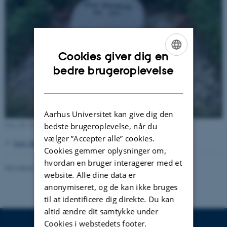
Cookies giver dig en
ENGLISH
bedre brugeroplevelse
DANISH
Aarhus Universitet kan give dig den
Foto AU Universitetshistorie 2012.
bedste brugeroplevelse, når du
vælger ”Accepter alle” cookies.
Læs Aarhus Universitets nekrolog over Aksel Stenderup
>
Cookies gemmer oplysninger om,
hvordan en bruger interagerer med et
Revideret 24.11.2022
-
Hans Buhl
website. Alle dine data er
anonymiseret, og de kan ikke bruges
til at identificere dig direkte. Du kan
altid ændre dit samtykke under
Cookies i webstedets footer.