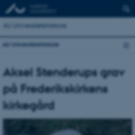
AU Universitetshistorie
AU Universitetshistorie
Aksel Stenderups grav
på Frederikskirkens
kirkegård