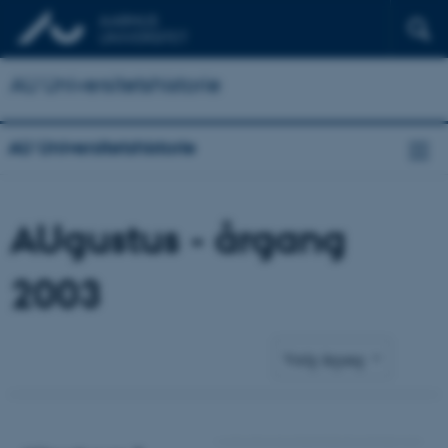
AU Universitetshistorie
AU Universitetshistorie
AUgustus - årgang
2003