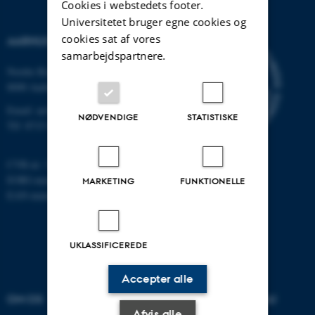
Cookies i webstedets footer.
Universitetet bruger egne cookies og
cookies sat af vores
AARHUS UNIVERSITET
samarbejdspartnere.
Nordre Ringgade 1
8000 Aarhus
Email: au@au.dk
NØDVENDIGE
STATISTISKE
Tlf: 8715 0000
CVR-nr: 31119103
EORI-nummer: DK-31119103
MARKETING
FUNKTIONELLE
EAN-numre:
www.au.dk/eannumre
UKLASSIFICEREDE
Accepter alle
OM OS
UDDANNELSER PÅ AU
Afvis alle