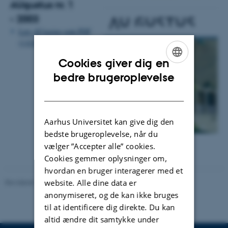
AUgustus nr. 1
- 2003
Læs
AUgustus
som PDF
(1,0 Mb)
Cookies giver dig en
ENGLISH
bedre brugeroplevelse
DANISH
Aarhus Universitet kan give dig den
bedste brugeroplevelse, når du
vælger ”Accepter alle” cookies.
Cookies gemmer oplysninger om,
hvordan en bruger interagerer med et
website. Alle dine data er
Revideret 24.11.2022
-
Hans Buhl
anonymiseret, og de kan ikke bruges
til at identificere dig direkte. Du kan
altid ændre dit samtykke under