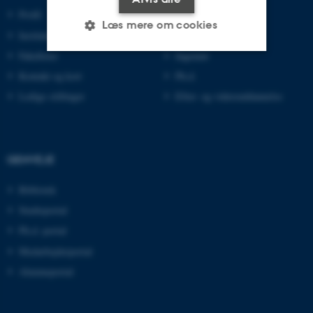
Profil
Bachelor
Læs mere om cookies
Institutter
Kandidat
Fakulteter
Ingeniør
Kontakt og kort
Ph.d.
Nødvendige
Statistiske
Marketing
Ledige stillinger
Efter- og videreuddannelse
Funktionelle
Uklassificerede
GENVEJE
Nødvendige cookies hjælper
med at gøre hjemmesiden
Bibliotek
brugbar ved at aktivere nogle
Studieportal
grundlæggende funktioner
som navigation mm.
Ph.d.-portal
Hjemmesiden kan ikke
Medarbejderportal
fungerer uden disse cookies.
Alumneportal