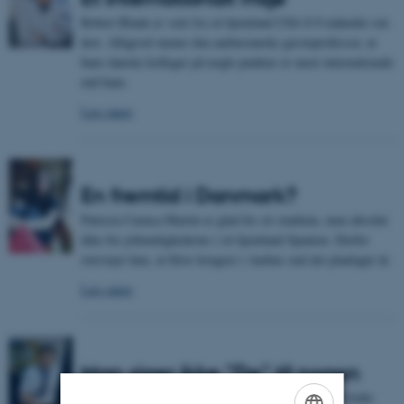
Robert Blank er væk fra sit hjemland USA 8-9 måneder om
året. Alligevel mener den aarhusianske gæsteprofessor, at
hans danske kolleger på nogle punkter er mere internationale
end ham.
Læs mere
En fremtid i Danmark?
Patricia Cuenca Martin er glad for sit studium, men absolut
ikke for jobmulighederne i sit hjemland Spanien. Derfor
overvejer hun, at blive længere i Aarhus end det planlagte år.
Læs mere
Man siger ikke ”De” til nogen
Det var en dansk underviser i England, der i sin tid ledte