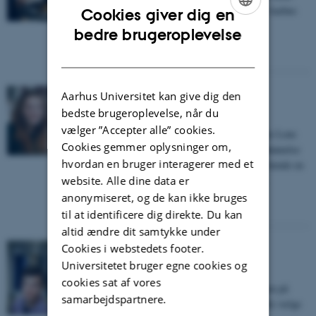
professor i økonomi Philipp Schröder på sporet af Aarhus
Cookies giver dig en
Universitet.
ENGLISH
bedre brugeroplevelse
Læs mere
DANISH
Aarhus Universitet kan give dig den
Dansk på norsk
bedste brugeroplevelse, når du
vælger ”Accepter alle” cookies.
Det gode studiemiljø er en af grundene til, at norske Lene
Cookies gemmer oplysninger om,
Sundalskleiv har valgt at tage en stor del af sin uddannelse
hvordan en bruger interagerer med et
på AU. Og at hun på forhånd forstår sproget, giver hende en
website. Alle dine data er
fordel i forhold til andre internationale studerende.
anonymiseret, og de kan ikke bruges
Læs mere
til at identificere dig direkte. Du kan
altid ændre dit samtykke under
Cookies i webstedets footer.
Universitetet bruger egne cookies og
Sproget er indgangen
cookies sat af vores
Et helt nyt sprog og en god vejleder. Det blev tungen på
samarbejdspartnere.
vægtskålen, da newzealandske Jake Gulliksen skulle vælge