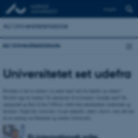
English
AU Universitetshistorie
AU Universitetshistorie
Universitetet set udefra
Hvordan er det at studere i et andet land væk fra familie og venner?
Hvorfor tage til Aarhus? Er danskerne til at komme i kontakt med? De
spørgsmål og flere til har UNIvers stillet fem udenlandske studerende og
forskere. Nogle har været her i et par måneder, andre i årevis, men alle har
de en mening om Danmark og Aarhus Universitet.
Et internationalt miljø