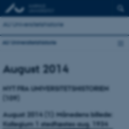
AU Universitetshistorie
AU Universitetshistorie
August 2014
NYT FRA UNIVERSITETSHISTORIEN
(109)
August 2014 (1): Månedens billede:
Kollegium 1 stedfæstes aug. 1934