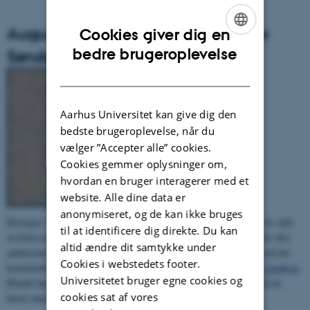
August 2014 (4): 100 år siden Tyge
Cookies giver dig en
ENGLISH
bedre brugeroplevelse
Søndergaard blev født
DANISH
Aarhus Universitet kan give dig den
bedste brugeroplevelse, når du
vælger ”Accepter alle” cookies.
Cookies gemmer oplysninger om,
hvordan en bruger interagerer med et
website. Alle dine data er
anonymiseret, og de kan ikke bruges
Kirurgen Tyge Søndergaard, som 27. august ville være fyldt 100 år, nød
til at identificere dig direkte. Du kan
en kolossal respekt blandt kollegerne som foregangsmand inden for den
altid ændre dit samtykke under
aarhusianske thoraxkirurgi, og det er da også besluttet, at en vej ved det
Cookies i webstedets footer.
kommende DNU ved Skejby skal opkaldes efter ham - se
Dagens medicin
.
Universitetet bruger egne cookies og
Blandt hans yngre kolleger var Ole Fjeldborg, der førte kniven ved de
cookies sat af vores
første danske nyretransplantationer i 1964.