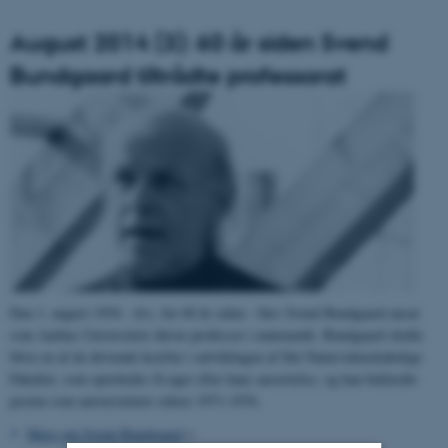
August 2014 (3): 60 år siden Svend
Bundgaard tiltrådte professorat
Den 1. august 1954 - dvs. for 60 år siden - blev Svend Bundgaard ansat
som Aarhus Universitets første professor i matematik. Bundgaard skulle
blive en af de drivende kræfter i udviklingen af Det Naturvidenskabelige
Fakultet, som oprettedes få uger efter hans ansættelse, og han beklædte
posten som universitetets rektor 1971-1976.
Mere om Svend Bundgaard
>