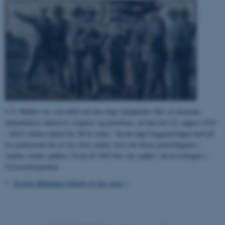
C.F. Møller var som altid ved den slags lejligheder iført sit ikoniske
arkitektdress inklusive sixpence og plusfours, da han den 23. august 1934
- altså i denne måned for 80 år siden - havde taget byggeudvalget med på
en spadseretur for at vise dem stedet, hvor det første parkollegium i
Aarhus skulle opføres. Frem til 1962 blev der opført i alt ni kollegier i
Universitetsparken.
Se hele Månedens billede og læs mere
>