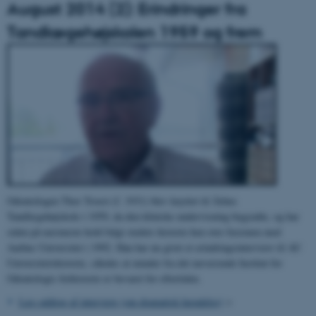
August 2014 (2): Erindringer fra
Tandlægehøjskolen 1959 og frem
Odontologen Thor Troest (f. 1931) blev knyttet til Århus
Tandlægehøjskole i 1959, da den kliniske undervisning begyndte, og har
siden på nærmeste hold fulgt stedets historie hen over fusionen med
Aarhus Universitet i 1992. Han har nu givet et erindringsinterview til AU
Universitetshistorie, således at minder fra det nuværende Institut for
Odontologis forhistorie er bevaret for eftertiden.
Læs uddrag af interview (om dramatisk hændelse)
>